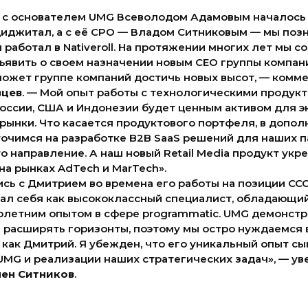
 с основателем UMG Всеволодом Адамовым началось в
иджитал, а с её CPO — Владом Ситниковым — мы поз
я работал в Nativeroll. На протяжении многих лет мы с
ъявить о своем назначении новым CEO группы компани
может группе компаний достичь новых высот, — комм
вцев
. — Мой опыт работы с технологическими продукт
оссии, США и Индонезии будет ценным активом для э
ынки. Что касается продуктового портфеля, в дополн
точимся на разработке B2B SaaS решений для наших п
 направление. А наш новый Retail Media продукт укр
а рынках AdTech и MarTech».
ь с Дмитрием во времена его работы на позиции CCO в
ал себя как высококлассный специалист, обладающи
олетним опытом в сфере programmatic. UMG демонстр
я расширять горизонты, поэтому мы остро нуждаемся 
 как Дмитрий. Я убежден, что его уникальный опыт с
 UMG и реализации наших стратегических задач», — у
ен Ситников
.