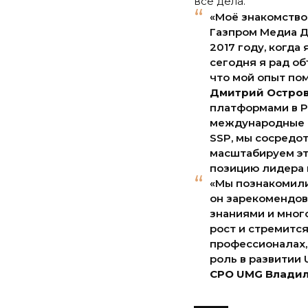
все дела.
«Моё знакомство
Газпром Медиа Д
2017 году, когда 
сегодня я рад об
что мой опыт по
Дмитрий Остро
платформами в Р
международные р
SSP, мы сосредо
масштабируем это
позицию лидера н
«Мы познакомилис
он зарекомендов
знаниями и мног
рост и стремитс
профессионалах,
роль в развитии
CPO UMG Владил