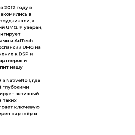
 2012 году в
накомились в
отрудничали, а
й UMG. Я уверен,
ентирует
ами и AdTech
кспансии UMG на
ение к DSP и
артнеров и
епит нашу
 NativeRoll, где
й глубокими
ирует активный
в таких
ыграет ключевую
верен
партнёр и