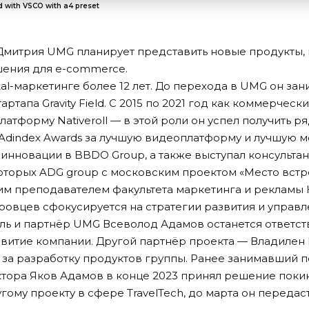
 with VSCO with a4 preset
митрия UMG планирует представить новые продукты, 
ения для e-commerce.
tal-маркетинге более 12 лет. До перехода в UMG он за
ртапа Gravity Field. С 2015 по 2021 год как коммерческ
атформу Nativeroll — в этой роли он успел получить р
 Adindex Awards за лучшую видеоплатформу и лучшую м
а инновации в BBDO Group, а также выступал консульт
которых ADG group с московским проектом «Место встр
им преподавателем факультета маркетинга и рекламы
овцев сфокусируется на стратегии развития и управл
ль и партнёр UMG Всеволод Адамов останется ответст
итие компании. Другой партнёр проекта — Владилен 
 за разработку продуктов группы. Ранее занимавший 
тора Яков Адамов в конце 2023 принял решение поки
гому проекту в сфере TravelTech, до марта он переда