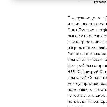
Processed
Под руководством Д
инновационные реш
Опыт Дмитрия в digi
рынок Индонезии ста
фаундер развивал пл
наград, в том числе
Ранее он отвечал з
компаний, в числе 
Дмитрий был старш
В UMG Дмитрий Остр
компаний. Основате
международное разв
продолжит отвечать
генерального дирек
присоединиться дру