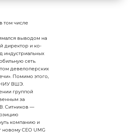
в том числе
нимался выводом на
ий директор и ко-
яд индустриальных
обильную сеть.
антом девелоперских
ечи». Помимо этого,
 НИУ ВШЭ.
ении группой
венным за
В. Ситников —
позицию
нуть компанию и
ст новому CEO UMG