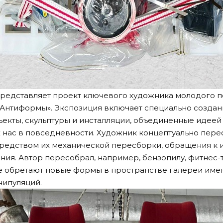
t представляет проект ключевого художника молодого 
Антиформы». Экспозиция включает специально создан
екты, скульптуры и инсталляции, объединенные идеей
нас в повседневности. Художник концептуально пере
редством их механической пересборки, обращения к и
ания. Автор пересобрал, например, бензопилу, фитнес
е обретают новые формы в пространстве галереи имен
нипуляций.