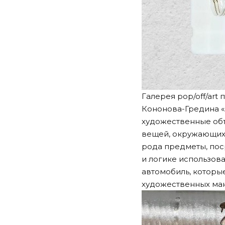
Галерея pop/off/ar
Кононова-Гредина «
художественные объ
вещей, окружающих 
рода предметы, пос
и логике использов
автомобиль, которы
художественных ма