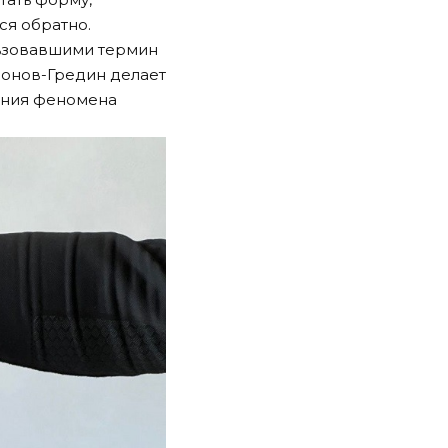
ся обратно.
ользовавшими термин
ононов-Гредин делает
ения феномена