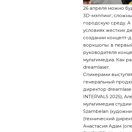
26 апреля можно бу
3D-мэппинг, сложны
городскую среду. А
условиях жестких де
создании концепт-д
воркшопы: в первый 
руководителя конце
мультимедиа. Как р
dreamlaser.
Спикерами выступят
генеральный продюс
директор dreamlase
INTERVALS 2025), А
мультимедиа студии 
Szambelan (художник
(технический директ
Анастасия Адам (оп