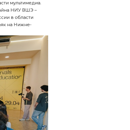
асти мультимедиа.
зайна НИУ ВШЭ –
сии в области
аяк на Нижне-