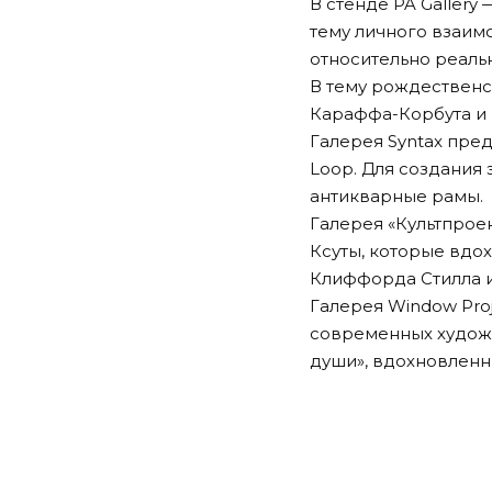
В стенде PA Gallery
тему личного взаим
относительно реаль
В тему рождественс
Караффа-Корбута и
Галерея Syntax пре
Loop
. Для создания
антикварные рамы.
Галерея «Культпрое
Ксуты, которые вдо
Клиффорда Стилла и
Галерея Window Pro
современных художн
души»
, вдохновлен