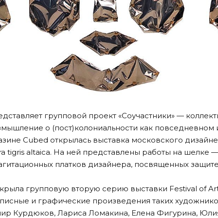
едставляет групповой проект
«Соучастники»
— коллект
мышление о (пост)колониальности как повседневном и
газине Cubed открылась выставка московского дизайн
 tigris altaica
. На ней представлены работы на шелке 
агитационных платков дизайнера, посвященных защи
 открыла групповую вторую серию выставки
Festival of Ar
писные и графические произведения таких художнико
ир Курдюков, Лариса Ломакина, Елена Фигурина, Юли