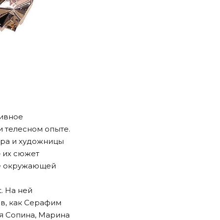
ивное
 телесном опыте.
ера и художницы
— их сюжет
те окружающей
t
. На ней
в, как Серафим
я Сопина, Марина