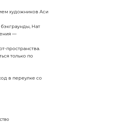
тием художников Аси
бэкграунды, Нат
рения —
рт-пространства.
ться только по
вход в переулке со
ство