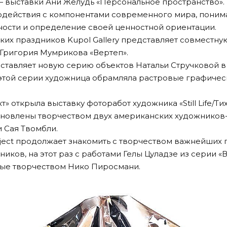
 — выставки Ани Желудь
«Персональное пространство»
одействия с компонентами современного мира, поним
ности и определение своей ценностной ориентации.
ких праздников Kupol Gallery представляет совместн
 Григория Мумрикова
«Вертеп»
.
дставляет новую серию объектов Натальи Стручковой в
 этой серии художница обрамляла растровые графиче
кт» открыла выставку фоторабот художника
«Still Life/
хновлены творчеством двух американских художников
 Сая Твомбли.
ject продолжает знакомить с творчеством важнейших 
иков, на этот раз с работами Гелы Цуладзе из серии
«
ные творчеством Нико Пиросмани.