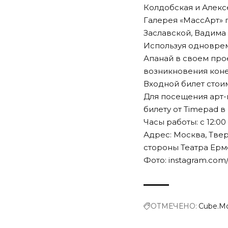
Колдобская и Алекс
Галерея «МассАрт» 
Заславской, Вадима
Используя одноврем
Апанай в своем прое
возникновения кон
Входной билет стоим
Для посещения арт
билету от Timepad в
Часы работы: с 12:0
Адрес: Москва, Тверс
стороны Театра Ерм
Фото: instagram.co
ОТМЕЧЕНО:
Cube.M