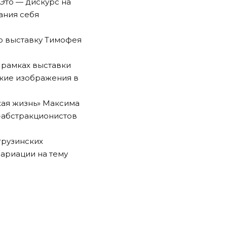
. Это — дискурс на
ания себя
ую выставку Тимофея
 рамках выставки
ские изображения в
Тихая жизнь»
Максима
-абстракционистов
грузинских
Вариации на тему