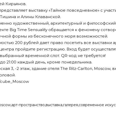
ей Кирьянов.
представляет выставку «Тайное повседневное» с учас
 Тишина и Алины Клаванской.
енно художественный, архитектурный и философский 
кте Big Time Sensuality обращается к феномену сотво
ечной формы из бесконечного моря возможностей.
остью 200 рублей дает право посетить все выставки а
-центра пройдите
регистрацию
. Вход будет осуществля
 выбранный временной слот. QR-код не требуется!
0 до 21:00 каждый день, кроме понедельника.
кая 3, -2 этаж, здание отеля The Ritz-Carlton, Moscow, 
оловой.
m/cube_Moscow
oscow
арт-пространство
выставка
галерея
современное искус