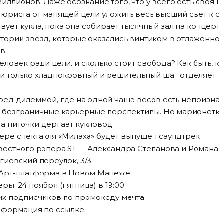
ллионов. Даже осознание того, что у всего есть своя 
тюриста от манящей цели уложить весь высший свет к 
ствует кукла, пока она собирает тысячный зал на концер
стории звезд, которые оказались винтиком в отлаженн
в.
человек ради цели, и сколько стоит свобода? Как быть, 
, и только хладнокровный и решительный шаг отделяет 
ред дилеммой, где на одной чаше весов есть непризнан
 безграничные карьерные перспективы. Но марионетк
 за ниточки дергает кукловод.
ере спектакля «Милаха» будет выпущен саундтрек
звестного рэпера ST — Александра Степанова и Романа
гиевский переулок, 3/3
 Арт-платформа в Новом Манеже
ры: 24 ноября (пятница) в 19:00
их подписчиков по промокоду мечта
нформация по
ссылке
.