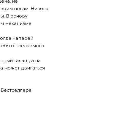
цена, не
своим ногам. Никого
ты. В основу
ом механизме
когда на твоей
тебя от желаемого
ный талант, а на
а может двигаться
 Бестселлера.