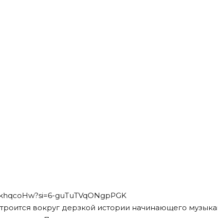
82nkhqcoHw?si=6-guTuTVqONgpPGK
троится вокруг дерзкой истории начинающего музыка