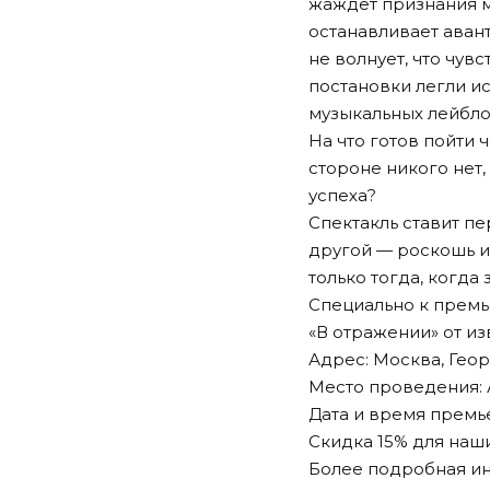
жаждет признания ми
останавливает аван
не волнует, что чув
постановки легли и
музыкальных лейбло
На что готов пойти 
стороне никого нет
успеха?
Спектакль ставит пе
другой — роскошь и
только тогда, когда
Специально к премь
«В отражении» от и
Адрес: Москва, Геор
Место проведения:
Дата и время премье
Скидка 15% для наш
Более подробная и