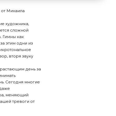
 от Михаила
ие художника,
ается сложной
. Гимны как
за этим одни из
икротональное
ор, вторя звуку
нарастающим день за
инимать
нь. Сегодня многие
 даже
ора, меняющий
нашей тревоги от