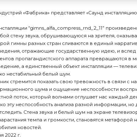
ндустрий «Фабрика» представляет «Саунд инсталляцию
нсталляции “gimns_alfa_compress_rnd_2_11” произведен
ой стену звука, обрушивающуюся на зрителя, оказыв
орой гимны разных стран сливаются в единый нарратив
едения, отражающие государственную идею, и вслед 
ентов пропагандистского аппарата превращаются в м
едение, а единственный объект инсталляции — телевиз
ко нестабильный белый шум.
жник стремится показать свою тревожность в связи с 
рмационного шума и ощущение неспособности воспр
ной поток, который волнами оглушает нас каждый де
ко эту неспособность анализа разной информации, но
тследить. Стена звука и белый шум на экране телевиз
нарастания темпа и громкости, становятся метафорой 
билия новостей.
я 2022 г.