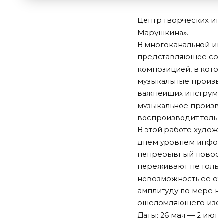
Центр творческих и
Марушкина».
В многоканальной и
представляющее соб
композицией, в кот
музыкальные произв
важнейших инструм
музыкальное произв
воспроизводит толь
В этой работе худо
днем уровнем инфо
непрерывный новост
переживают не толь
невозможность ее о
амплитуду по мере 
ошеломляющего изо
Даты: 26 мая — 2 июн