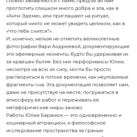
словно забавляются с нами, предлагая нам
проглотить слишком много добра и зла, как в
«Анти-Эдеме», или приглашают на ритуал,
который никто не может увидеть целиком, как в
«Что тебе снится?».
И, конечно, нельзя не отметить великолепные
фотографии Вари Андреевой, документирующие
эти эфемерные моменты, будто бы удерживая их
за краешек бытия. Без них перформансы Юлии,
несмотря на всю их силу, могли бы просто
раствориться в потоке времени, как неуловимые
фрагменты сна. Эта документация позволяет нам,
даже не присутствуя на месте, погружаться в
атмосферу её работ и переживать её
метафорические миры заново.
Работы Юлии Баранюк — это одновременно и
кошмарный аттракцион, и философское
исследование пространства за гранью