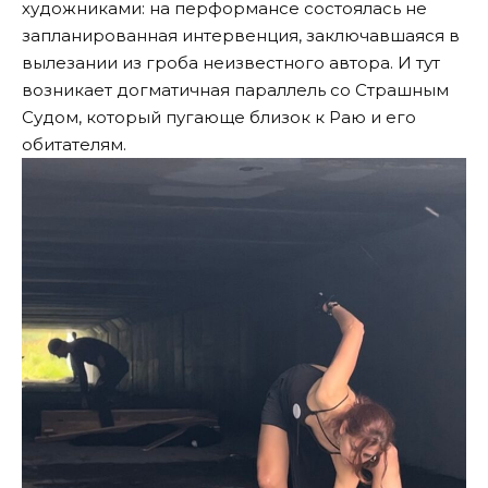
художниками: на перформансе состоялась не
запланированная интервенция, заключавшаяся в
вылезании из гроба неизвестного автора. И тут
возникает догматичная параллель со Страшным
Судом, который пугающе близок к Раю и его
обитателям.