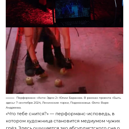
Перформанс «Анти-Эдем 2» Юлии Баранюк. В рамках проекта «Быть
здесь» 7 сентября 2024, Ленинские горки, Подмосковье. Фото: Варя
Андреева.
«Что тебе снится?» — перформанс-исповедь, в
котором художница становится медиумом чужих
грёз. Здесь ощущается эхо абсурдистского сна о