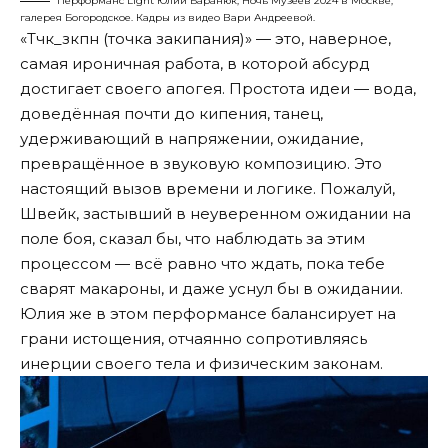
Перформанс Light Юлии Баранюк, Ночь Музеев 2024 в Москве,
галерея Богородское. Кадры из видео Вари Андреевой.
«Тчк_зкпн (точка закипания)» — это, наверное,
самая ироничная работа, в которой абсурд
достигает своего апогея. Простота идеи — вода,
доведённая почти до кипения, танец,
удерживающий в напряжении, ожидание,
превращённое в звуковую композицию. Это
настоящий вызов времени и логике. Пожалуй,
Швейк, застывший в неуверенном ожидании на
поле боя, сказал бы, что наблюдать за этим
процессом — всё равно что ждать, пока тебе
сварят макароны, и даже уснул бы в ожидании.
Юлия же в этом перформансе балансирует на
грани истощения, отчаянно сопротивляясь
инерции своего тела и физическим законам.