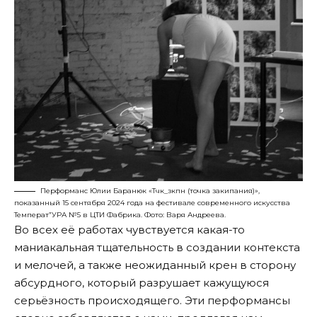
Перформанс Юлии Баранюк «Тчк_зкпн (точка закипания)»,
показанный 15 сентября 2024 года на фестивале современного искусства
Температ”УРА №5 в ЦТИ Фабрика. Фото: Варя Андреева.
Во всех её работах чувствуется какая-то
маниакальная тщательность в создании контекста
и мелочей, а также неожиданный крен в сторону
абсурдного, который разрушает кажущуюся
серьёзность происходящего. Эти перформансы