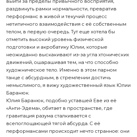
выйти за пределы привычного восприятия,
раздвинуть рамки нормальности, превратив
перформанс в живой и текучий процесс
нетипичного взаимодействия с её собственным
телом, в первую очередь. Тут еще хотела бы
отметить высокий уровень физической
подготовки и акробатику Юлии, которые
неожиданно выскакивают из-за угла хтонических
движений, ошарашивая тем, на что способно
художническое тело. Именно в этом парном
танце с абсурдным, в стремлении достичь
немыслимого, я вижу художественный язык Юлии
Баранюк.
Юлия Баранюк, подобно уставшей Еве из её
«Анти-Эдема», обитает в пространстве, где
гравитация разума сталкивается с
всепоглощающей тягой абсурда. С её
перформансами происходит нечто странное: они