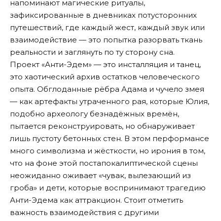
напоминают магические ритуалы,
зафиксированные в дневниках потусторонних
путешествий, где каждый жест, каждый звук или
взаимодействие — это попытка разорвать ткань
реальности и заглянуть по ту сторону сна.
Проект «Анти-Эдем» — это инсталляция и танец,
это хаотический архив остатков человеческого
опыта. Обглоданные рёбра Адама и чучело змея
— как артефакты утраченного рая, которые Юлия,
подобно археологу безнадёжных времён,
пытается реконструировать, но обнаруживает
лишь пустоту бетонных стен. В этом перформансе
много символизма и жёсткости, но ирония в том,
что на фоне этой постапокалиптической сцены
неожиданно оживает «чувак, вылезающий из
гроба» и дети, которые воспринимают трагедию
Анти-Эдема как аттракцион. Стоит отметить
важность взаимодействия с другими