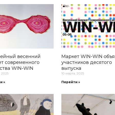
ейный весенний
Маркет WIN-WIN объ
ет современного
участников десятого
сства WIN-WIN
выпуска
, 2025
10 марта, 2025
и »
Перейти »