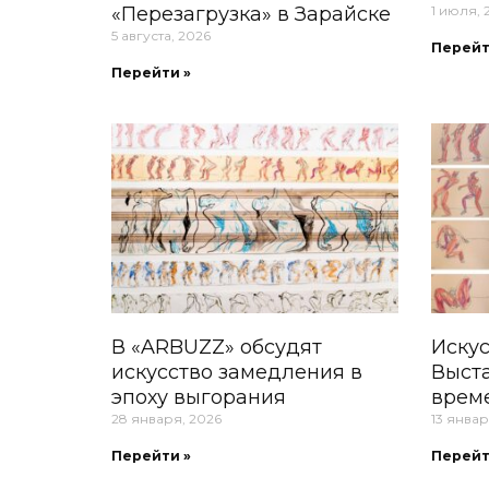
«Перезагрузка» в Зарайске
1 июля, 
5 августа, 2026
Перейт
Перейти »
В «ARBUZZ» обсудят
Искус
искусство замедления в
Выст
эпоху выгорания
врем
28 января, 2026
13 январ
Перейти »
Перейт