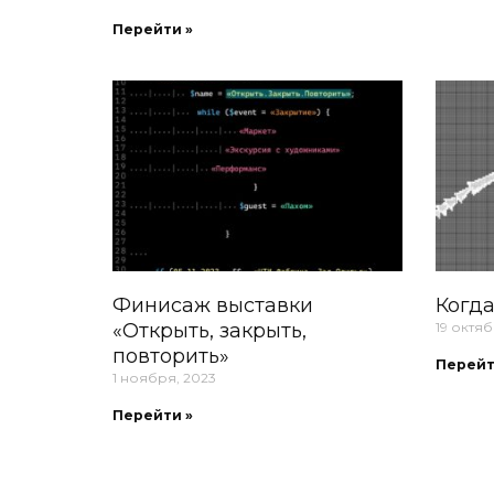
Перейти »
Финисаж выставки
Когда
«Открыть, закрыть,
19 октяб
повторить»
Перейт
1 ноября, 2023
Перейти »