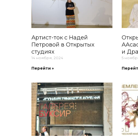
Артист-ток с Надей
Откры
Петровой в Открытых
AAca
студиях
и Др
14 ноября, 2024
5 ноябр
Перейти »
Перейт