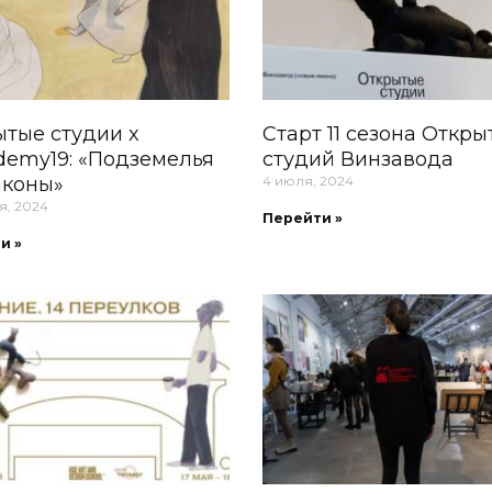
тые студии x
Старт 11 сезона Откры
demy19: «Подземелья
студий Винзавода
аконы»
4 июля, 2024
я, 2024
Перейти »
и »