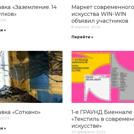
вка «Заземление. 14
Маркет современног
улков»
искусства WIN-WIN
2024
объявил участников
8 апреля, 2024
и »
Перейти »
вка «Соткано»
1-я ГРАУНД Биеннале
 2024
«Текстиль в совреме
искусстве»
и »
20 февраля, 2024