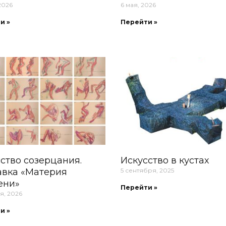
2026
6 мая, 2026
и »
Перейти »
ство созерцания.
Искусство в кустах
авка «Материя
5 сентября, 2025
ени»
Перейти »
я, 2026
и »