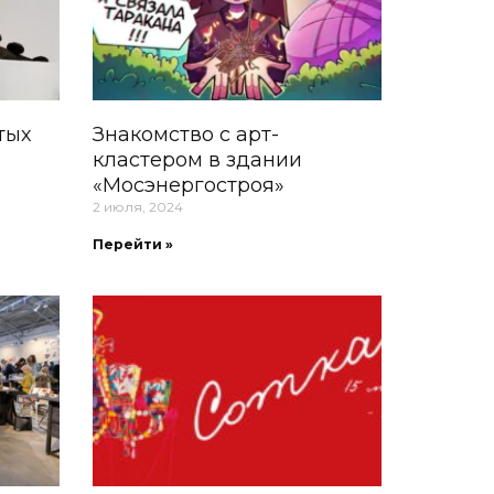
тых
Знакомство с арт-
кластером в здании
«Мосэнергостроя»
2 июля, 2024
Перейти »