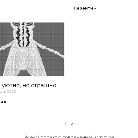
Перейти »
 уютно, но страшно
ря, 2023
и »
1
2
Skrew | проект о современной культуре