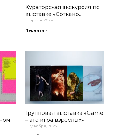
о
Кураторская экскурсия по
выставке «Соткано»
1 апреля, 2024
Перейти »
Групповая выставка «Game
нном
– это игра взрослых»
19 декабря, 2023