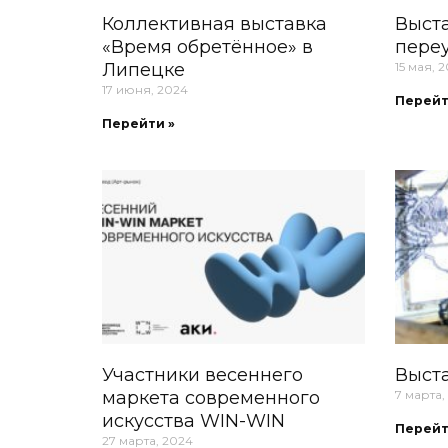
Коллективная выставка
Выста
«Время обретённое» в
пере
Липецке
15 мая, 
17 июня, 2024
Перейт
Перейти »
Участники весеннего
Выста
маркета современного
7 марта,
искусства WIN-WIN
Перейт
27 марта, 2024