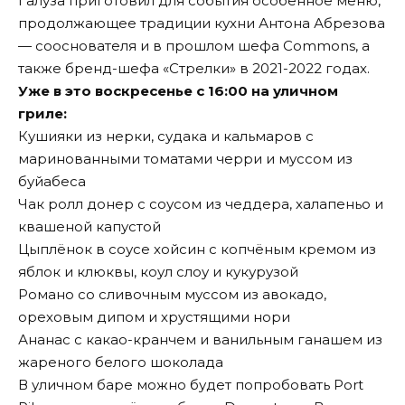
Галуза приготовил для события особенное меню,
продолжающее традиции кухни Антона Абрезова
— сооснователя и в прошлом шефа Commons, а
также бренд-шефа «Стрелки» в 2021-2022 годах.
Уже в это воскресенье с 16:00 на уличном
гриле:
Кушияки из нерки, судака и кальмаров с
маринованными томатами черри и муссом из
буйабеса
Чак ролл донер с соусом из чеддера, халапеньо и
квашеной капустой
Цыплёнок в соусе хойсин с копчёным кремом из
яблок и клюквы, коул слоу и кукурузой
Романо со сливочным муссом из авокадо,
ореховым дипом и хрустящими нори
Ананас с какао-кранчем и ванильным ганашем из
жареного белого шоколада
В уличном баре можно будет попробовать Port