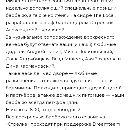
Pilsner от партнёра события Dreamteam Brew,
идеально дополняющий специальные позиции
барбекю, а также коктейли на сидре The Local,
разработанные шеф-бартендером «Стрелки»
Александрой Чуриловой.
За музыкальное сопровождение воскресного
вечера будут отвечать ваши (и наши) любимые
диджеи: Андрей Панин, Миша Политковский,
Даша Яструбицкая, Влад Микеев, Аня Захарова и
Дима Кармановский.
Также весь день во дворе — любимые
развлечения на свежем воздухе: пинг-понг и
бадминтон. Приходите, приводите друзей, детей
и партнёров, а также домашних питомцев — наши
барбекю всегда пет-френдли.
Начало в 16:00, вход свободный.
Все воскресные барбекю этого сезона на
«Стрелке» проходят при поддержке Dreamteam