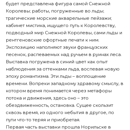
будет представлена фигура самой Снежной
Королевы; работы, погруженные во льды;
трагические морские акварельные пейзажи;
кабинет мистика, ищущего путь к Королевству,
подводный мир Снежной Королевы, сами льды и
рентгеновские офортные печати к ним.
Экспозицию наполняют звуки французских
песенок, распеваемых над ручьем в руинах леса.
Выставка погружена в синий цвет как опыт
наблюдения за оттенками льда, воспевая новую
эпоху романтизма. Эти льды – воплощение
времени. Вопреки западному здравому смыслу, в
котором время понимается через метафоры
потока и движения, здесь оно – это
обездвиженность, остановка. Сущее скользит
сквозь время, из одного небытия в другое, по
пути что-то теряя и приобретая.
Первая часть выставки прошла Норильске в