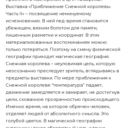
Выставка «Приближение Снежной королевы.
Часть II» – посвящение неминуемому
исчезновению. В ней лед-время становится
убежищем, вязким болотом для памяти,
лишенным разметки и координат. В этих
материализованных воспоминаниях можно
только потеряться. Поэтому на смену физической
географии приходит магическая география.
Снежная королева – неуловимая цель, которую
неосознанно преследует зритель, вглядываясь в
предметы выставки. По мере приближения к
Снежной королеве “температура” падает,
движение замедляется и замирает, не достигнув
цели, скованное прозрачностью происходящего.
Именно время, на которое обречен человек,
отделяет людей от абсолютного смысла. Это
голубой цветок. В магической географии
художницы таков абсолютный ноль и точка