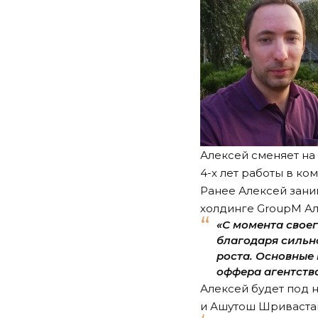
Алексей сменяет на 
4-х лет работы в ко
Ранее Алексей зани
холдинге GroupM Але
«С момента своег
благодаря сильн
роста. Основные 
оффера агентства
Алексей будет под 
и Ашутош Шривастава