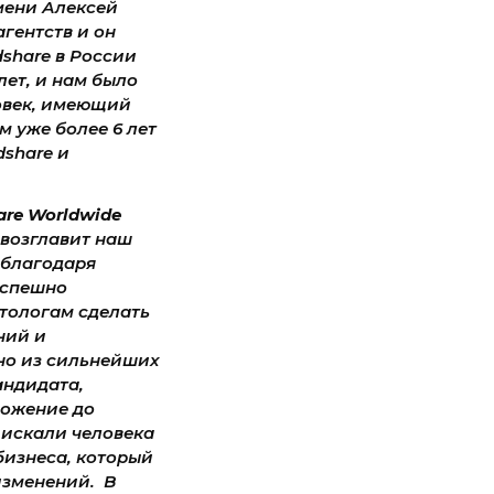
мени Алексей
гентств и он
share в России
ет, и нам было
ловек, имеющий
м уже более 6 лет
dshare и
are Worldwide
 возглавит наш
 благодаря
успешно
тологам сделать
ний и
дно из сильнейших
андидата,
ложение до
 искали человека
бизнеса, который
изменений. В