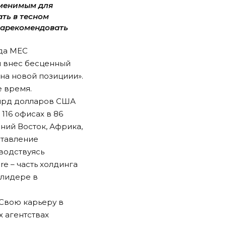
аменимым для
ть в тесном
 зарекомендовать
нда МЕС
й внес бесценный
на новой позициии».
 время.
 млрд долларов США
116 офисах в 86
ний Восток, Африка,
ставление
водствуясь
e – часть холдинга
 лидере в
 Свою карьеру в
х агентствах