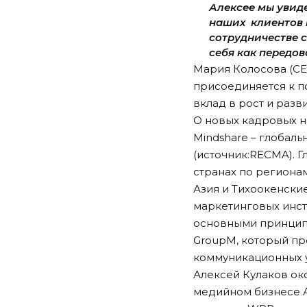
Алексее мы увид
наших клиентов и
сотрудничестве с
себя как передов
Мария Колосова (СЕ
присоединяется к п
вклад в рост и раз
О новых кадровых н
Mindshare – глобал
(источник:RECMA). Г
странах по региона
Азия и Тихоокенски
маркетинговых инст
основными принципам
GroupM, который пр
коммуникационных у
Алексей Кулаков ок
медийном бизнесе Ал