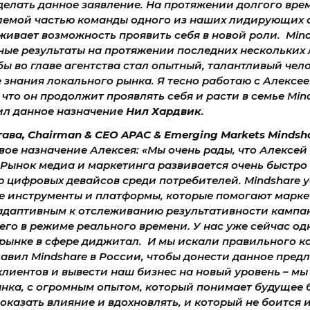
делать данное заявление. На протяжении долгого вре
лемой частью команды одного из наших лидирующих а
ивает возможность проявить себя в новой роли. Mind
ые результаты на протяжении последних нескольких л
бы во главе агентства стал опытный, талантливый че
знания локального рынка. Я тесно работаю с Алексее
 что он продолжит проявлять себя и расти в семье Min
тил данное назначение
Нил Хардвик
.
ва, Chairman & CEO APAC & Emerging Markets Mindsh
ое назначение Алексея: «Мы очень рады, что Алексей
 Рынок медиа и маркетинга развивается очень быстро
 цифровых девайсов среди потребителей. Mindshare 
е инструменты и платформы, которые помогают марке
 адаптивным к отслеживанию результативности кампа
его в режиме реального времени. У нас уже сейчас о
рынке в сфере диджитал. И мы искали правильного к
авил Mindshare в России, чтобы донести данное пред
лиентов и вывести наш бизнес на новый уровень – мы
ынка, с огромным опытом, который понимает будущее 
оказать влияние и вдохновлять, и который не боится 