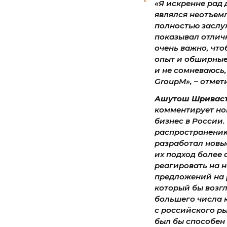
«Я искренне рад 
являлся неотъем
полностью заслуж
показывал отличн
очень важно, что
опыт и обширные 
и не сомневаюсь,
GroupM», – отме
Ашутош Шриваста
комментирует нов
бизнес в России.
распространению
разработал новы
их подход более
реагировать на н
предложений на 
который бы возгл
большего числа к
с российского р
был бы способен 