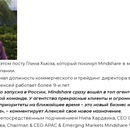
этом посту Глина Хьюза, который покинул Mindshare в м
мпании.
мал должность коммерческого и трейдинг директора в 
ксей работает более 9-и лет.
о запуска в России, Mindshare сразу вошёл в топ агент
ой команде. У агентства прекрасные клиенты и огром
приоритеты на ближайшее время – это новый бизнес и
», – комментирует Алексей свое новое назначение.
непосредственным подчинением Нила Хардвика, СЕО Gr
, Chairman & CEO APAC & Emerging Markets Mindshare 