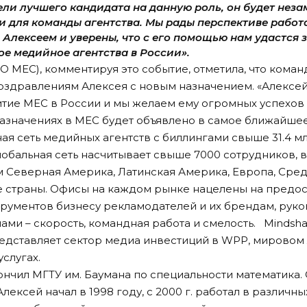
ели лучшего кандидата на данную роль, он будет нез
 для команды агентства. Мы рады перспективе работа
 Алексеем и уверены, что с его помощью нам удастся
ое медийное агентства в России».
О МЕС), комментируя это событие, отметила, что кома
оздравлениям Алексея с новым назначением. «Алексе
витие МЕС в России и мы желаем ему огромных успехов 
азначениях в МЕС будет объявлено в самое ближайшее
ьная сеть медийных агентств с биллингами свыше 31.4
лобальная сеть насчитывает свыше 7000 сотрудников, в 
м Северная Америка, Латинская Америка, Европа, Сред
е страны. Офисы на каждом рынке нацелены на предо
рументов бизнесу рекламодателей и их брендам, руко
и – скорость, командная работа и смелость. Mindshar
едставляет сектор медиа инвестиций в WPP, мировом
слугах.
ончил МГТУ им. Баумана по специальности математика.
ексей начал в 1998 году, с 2000 г. работал в различны