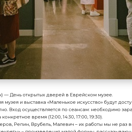
к) — День открытых дверей в Еврейском музее.
я музея и выставка «Маленькое искусство» будут досту
тно. Вход осуществляется по сеансам: необходимо за
онкретное время (12:00, 14:30, 17:00, 19:30).
еров, Репин, Врубель, Малевич – их работы мы не раз 
«секреты» – произведения малой формы, рассказывающ