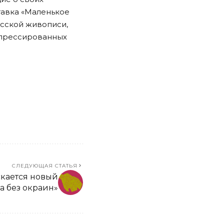
тавка «Маленькое
усской живописи,
епрессированных
СЛЕДУЮЩАЯ СТАТЬЯ
скается новый
а без окраин»