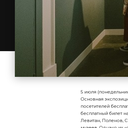
5 июля (понедельни
Основная экспозици
посетителей беспла
бесплатный билет на к
Левитан, Поленов, С
музеев. Однако их 