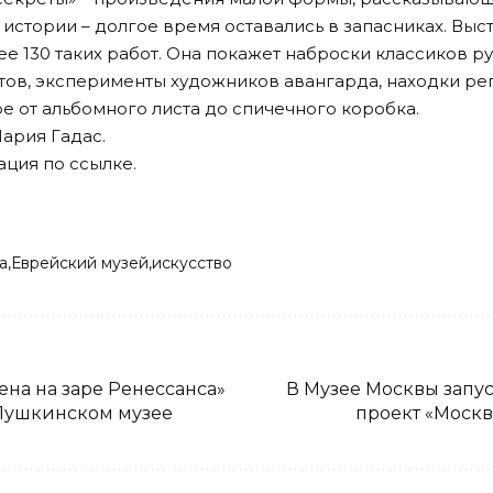
 истории – долгое время оставались в запасниках. Выс
лее 130 таких работ. Она покажет наброски классиков р
тов, эксперименты художников авангарда, находки р
е от альбомного листа до спичечного коробка.
ария Гадас.
ация по
ссылке
.
а
Еврейский музей
искусство
ена на заре Ренессанса»
В Музее Москвы запу
 Пушкинском музее
проект «Москв