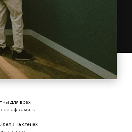
пны для всех
ранее оформить
видели на стенах
ие о своих