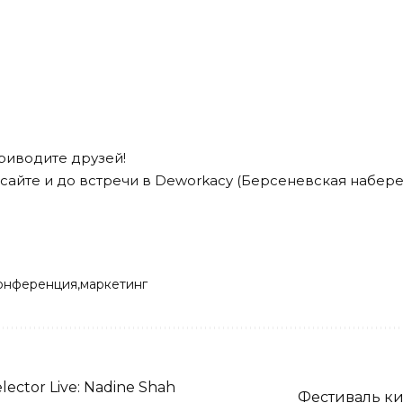
риводите друзей!
сайте
и до встречи в Deworkacy (Берсеневская набережна
онференция
маркетинг
ector Live: Nadine Shah
Фестиваль к