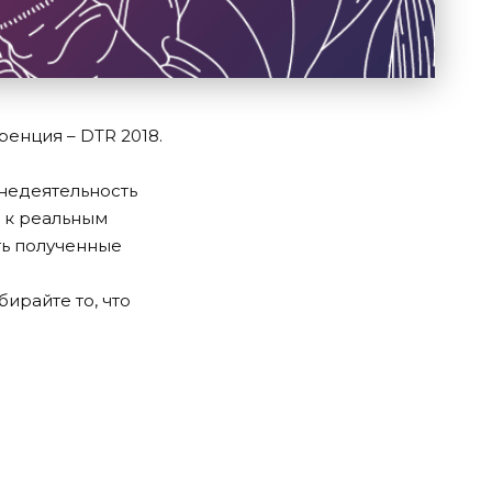
ренция – DTR 2018.
недеятельность
я к реальным
ть полученные
ирайте то, что