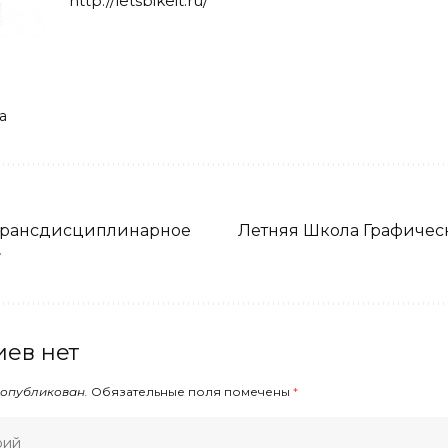
http://letsbikeit.ru/
а
Трансдисциплинарное
Летняя Школа Графичес
»
ев нет
 опубликован.
Обязательные поля помечены
*