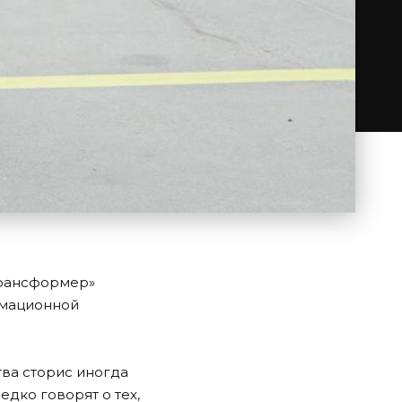
 трансформер»
ормационной
ва сторис иногда
едко говорят о тех,