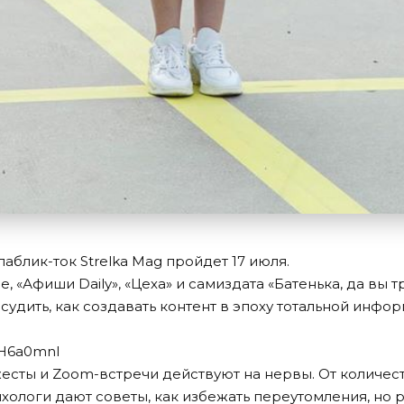
блик-ток Strelka Mag пройдет 17 июля.
ge, «Афиши Daily», «Цеха» и самиздата «Батенька, да вы
бсудить, как создавать контент в эпоху тотальной инф
TyH6a0mnI
сты и Zoom-встречи действуют на нервы. От количест
ихологи дают советы, как избежать переутомления, но р