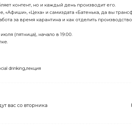
бляет контент, но и каждый день производит его.
ge, «Афиши», «Цеха» и самиздата «Батенька, да вы тран
абота за время карантина и как отделить производство
июля (пятница), начало в 19:00.
лке
.
ocial drinking
лекция
дут вас со вторника