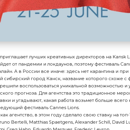
приглашает лучших креативных директоров на Kansk Li
йдет от пандемии и локдаунов, поэтому фестиваль Cann
айн. А в России все иначе: здесь нет карантина и при 
й сибирский город Канск, название которого схоже с 
решили воспользоваться уникальной возможностью и ус
ского прогноза. Для агентства это традиционное меро
авки и угадывают, какая работа возьмет больше всего
ледующий фестиваль Cannes Lions.
 как агентство, в этом году сделало свою ставку на топ
o Bertelli, Matthias Spaetgens, Alexander Schill, David Lu
mi, Greg Hahn, Eduardo Marques, Frederic Levron.