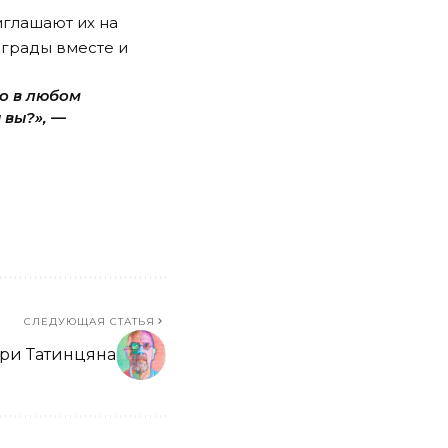
иглашают
их на
аграды вместе и
Но в любом
 вы?», —
СЛЕДУЮЩАЯ СТАТЬЯ
ари Татинцяна