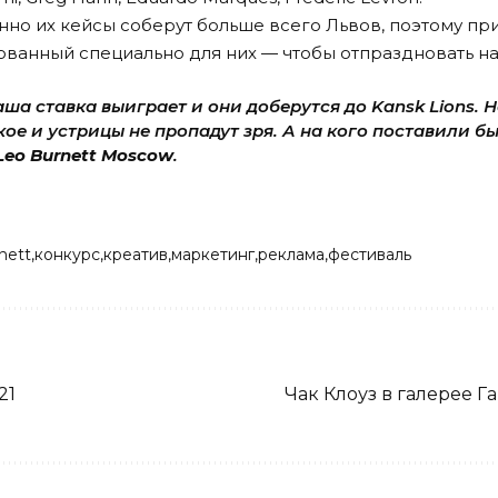
енно их кейсы соберут больше всего Львов, поэтому
пр
зованный специально для них — чтобы отпраздновать н
аша ставка выиграет и они доберутся до Kansk Lions. 
ое и устрицы не пропадут зря. А на кого поставили бы
Leo Burnett Moscow
.
nett
конкурс
креатив
маркетинг
реклама
фестиваль
21
Чак Клоуз в галерее Г