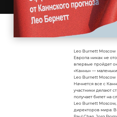
Leo Burnett Moscow 
Европа никак не ото
впервые пройдет онл
«Канны» — маленьки
Leo Burnett Moscow 
Начнется все с Канн
участники делают ст
получает билет на с
Leo Burnett Moscow,
директоров мира: Brun
Paul Chan, Jorg Riom