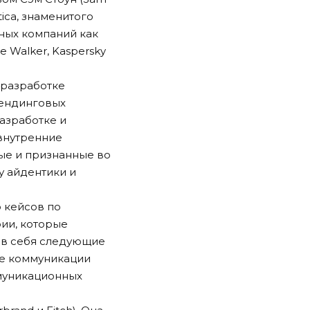
ica, знаменитого
ных компаний как
ie Walker, Kaspersky
 разработке
рендинговых
азработке и
 внутренние
ые и признанные во
у айдентики и
 кейсов по
рии, которые
 в себя следующие
ые коммуникации
ммуникационных