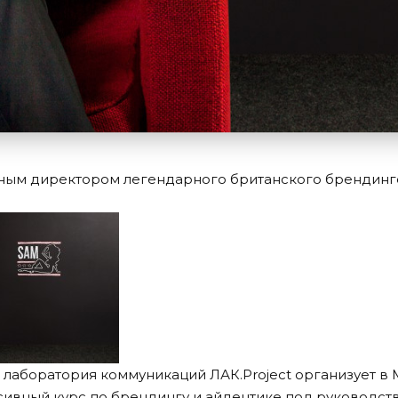
ным директором легендарного британского брендинг
да лаборатория коммуникаций ЛАК.Project организует в
ивный курс по брендингу и айдентике под руководств