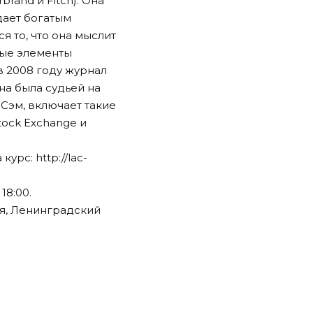
rand и Fitch). Она
дает богатым
я то, что она мыслит
ные элементы
в 2008 году журнал
на была судьей на
Сэм, включает такие
Stock Exchange и
 курс:
http://lac-
18:00.
я, Ленинградский