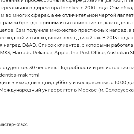
тованный профессионал в сфере дизайна (Landor, Interb
креативного директора Identica с 2010 года. Сэм обла
 во многих сферах, а ее отличительной чертой являетс
за рамки бренда, принимая во внимание то, как отдель
целое. Сэм получила множество престижных наград, а 
ее «одной из восходящих звезд дизайна». В 2013 году о
 наград D&AD. Список клиентов, с которыми работала 
&S, Harrods, Reliance, Apple, the Post Office, Australian 
 студентов: 30 человек. Подробности и регистрация на
identica-msk.html
ить в выходные дни, субботу и воскресенье, с 10:00 до 
Международный университет в Москве (м. Белорусска
мастер-класс