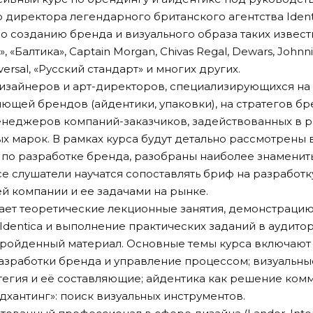
о директора легендарного британского агентства Ident
о созданию бренда и визуального образа таких извест
, «Балтика», Captain Morgan, Chivas Regal, Dewars, Johnn
niversal, «Русский стандарт» и многих других.
дизайнеров и арт-директоров, специализирующихся на
яющей брендов (айдентики, упаковки), на стратегов б
енеджеров компаний-заказчиков, задействованных в р
х марок. В рамках курса будут детально рассмотрены
 по разработке бренда, разобраны наиболее знаменит
е слушатели научатся сопоставлять бриф на разработк
ей компании и ее задачами на рынке.
ет теоретические лекционные занятия, демонстрацию
Identica и выполнение практических заданий в аудито
пройденный материал. Основные темы курса включают
азработки бренда и управление процессом; визуальн
тегия и её составляющие; айдентика как решение ко
дхантинг»: поиск визуальных инструментов.