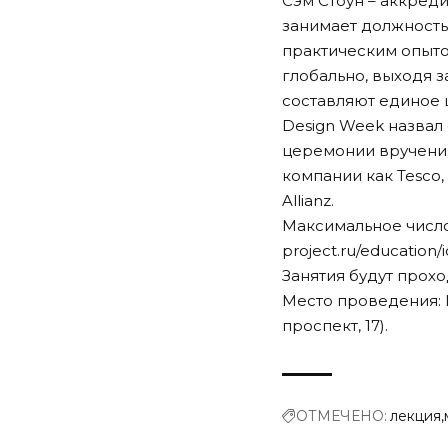
Сэм Стоун – аккреди
занимает должность 
практическим опытом
глобально, выходя 
составляют единое 
Design Week назвал 
церемонии вручения
компании как Tesco, M
Allianz.
Максимальное число
project.ru/education/
Занятия будут проход
Место проведения: 
проспект, 17).
ОТМЕЧЕНО:
лекция