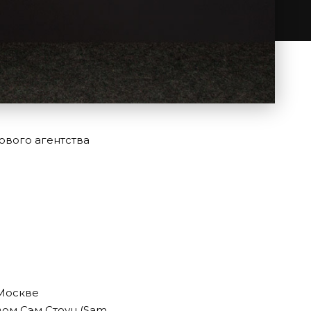
ового агентства
 Москве
ом Сэм Стоун (
Sam