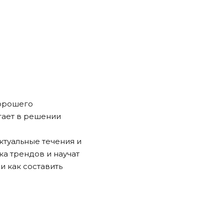
хорошего
гает в решении
ктуальные течения и
ка трендов и научат
и как составить