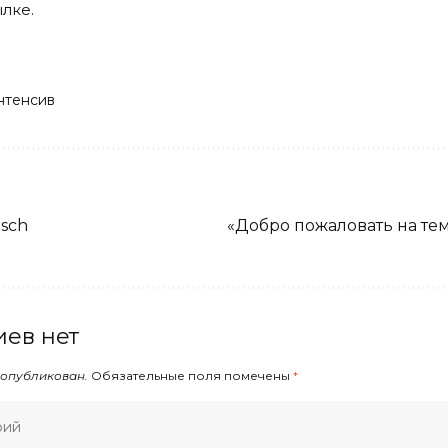
ылке
.
нтенсив
isch
«Добро пожаловать на те
ев нет
 опубликован.
Обязательные поля помечены
*