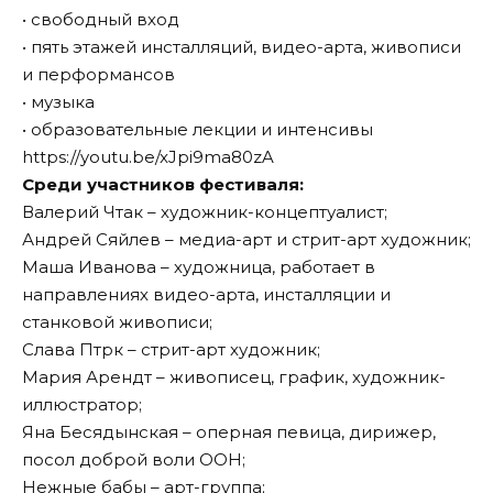
• свободный вход
• пять этажей инсталляций, видео-арта, живописи
и перформансов
• музыка
• образовательные лекции и интенсивы
https://youtu.be/xJpi9ma80zA
Среди участников фестиваля:
Валерий Чтак – художник-концептуалист;
Андрей Сяйлев – медиа-арт и стрит-арт художник;
Маша Иванова – художница, работает в
направлениях видео-арта, инсталляции и
станковой живописи;
Слава Птрк – стрит-арт художник;
Мария Арендт – живописец, график, художник-
иллюстратор;
Яна Бесядынская – оперная певица, дирижер,
посол доброй воли ООН;
Нежные бабы – арт-группа;