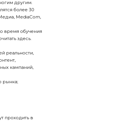
ногим другим.
лятся более 30
Медиа, MediaCom,
во время обучения
очитать
здесь
.
ей реальности,
онтент,
ных кампаний,
 рынка;
ут проходить в