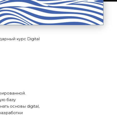
арный курс Digital
трированной.
ую базу
ть основы digital,
разработки