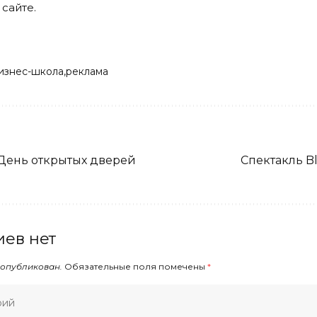
а
сайте
.
изнес-школа
реклама
День открытых дверей
Cпектакль Bl
ев нет
 опубликован.
Обязательные поля помечены
*