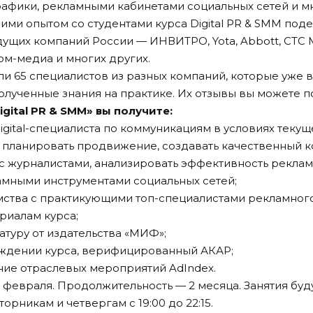
афики, рекламными кабинетами социальных сетей и м
ими опытом со студентами курса Digital PR & SMM поде
дущих компаний России — ИНВИТРО, Yota, Abbott, СТС 
ром-медиа и многих других.
и 65 специалистов из разных компаний, которые уже 
олученные знания на практике. Их отзывы вы можете п
igital PR & SMM» вы получите:
igital-специалиста по коммуникациям в условиях текущ
 планировать продвижение, создавать качественный к
с журналистами, анализировать эффективность реклам
амными инструментами социальных сетей;
мства с практикующими топ-специалистами рекламного
риалам курса;
атуру от издательства «МИФ»;
ождении курса, верифицированный АКАР;
ие отраслевых мероприятий AdIndex.
 февраля. Продолжительность — 2 месяца. Занятия буд
орникам и четвергам с 19:00 до 22:15.