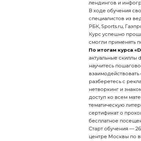
лендингов и инфогр
В ходе обучения сво
специалистов из ве
РБК, Sports.ru, Газп
Курс успешно прошл
смогли применять п
По итогам курса «D
актуальные скиллы d
научитесь пошагово
взаимодействовать 
разберетесь с рекл
нетворкинг и знако
доступ ко всем мате
тематическую литер
сертификат о прох
бесплатное посещен
Старт обучения — 26
центре Москвы по вт