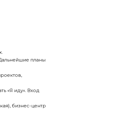
х.
 Дальнейшие планы
роектов,
ть «
Я иду
«. Вход
кая), бизнес-центр