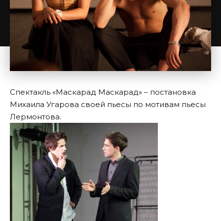
Спектакль «Маскарад Маскарад» – постановка
Михаила Угарова своей пьесы по мотивам пьесы
Лермонтова.