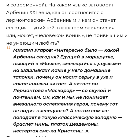
и современной). На каком языке заговорит
Арбенин XXI века, как он соотносится с
лермонтовским Арбениным и кем он станет
сегодня — убийцей, глашатаем равновесия —
или, может, «человеком войны», не привыкшим и
не умеющим любить?
Михаил Угаров
: «Интересно было — какой
Арбенин сегодня? Едущий в маршрутке,
пьющий в «Маяке», смеющийся с друзьями
на шашлыках? Какие у него домашние
тапочки, почему он носит серьгу в ухе и
какие книжки читает. А читает он
Лермонтова «Маскарад» — со скукой и
почтением. Он, как и мы, не понимает
внезапного ослепления героя, почему тот
не видит очевидного? А потом сам же
попадает в такую классическую западню —
браслет Нины, платок Дездемоны,
нестертая смс-ка Кристины…».