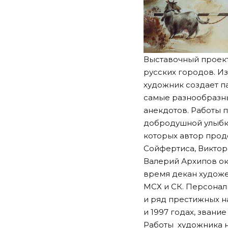
Выставочный проект
русских городов. И
художник создает п
самые разнообразны
анекдотов. Работы 
добродушной улыбки
которых автор прод
Сойфертиса, Виктор
Валерий Архипов око
время декан художе
МСХ и СК. Персона
и ряд престижных н
и 1997 годах, зван
Работы художника н