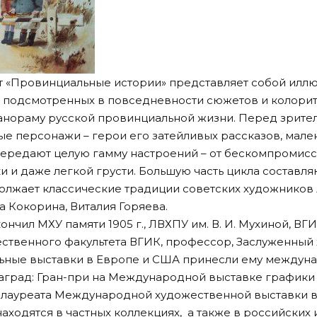
 «Провинциальные истории» представляет собой илл
з подсмотренных в повседневности сюжетов и колори
анораму русской провинциальной жизни. Перед зрите
е персонажи – герои его затейливых рассказов, мале
передают целую гамму настроений – от бескомпромисс
 и даже легкой грусти. Большую часть цикла составляю
олжает классические традиции советских художников
а Кокорина, Виталия Горяева.
нчил МХУ памяти 1905 г., ЛВХПУ им. В. И. Мухиной, ВГ
ственного факультета ВГИК, профессор, Заслуженный
льные выставки в Европе и США принесли ему междун
аград: Гран-при на Международной выставке графики 
ие лауреата Международной художественной выставки в
аходятся в частных коллекциях, а также в российских