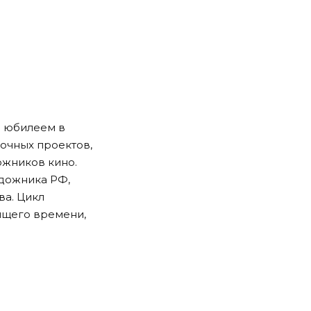
с юбилеем в
очных проектов,
ожников кино.
удожника РФ,
ва. Цикл
ящего времени,