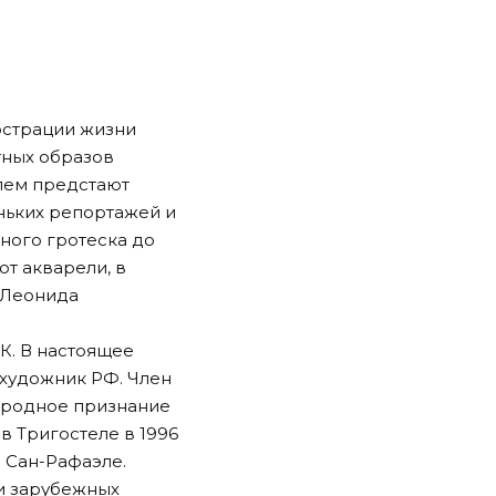
юстрации жизни
тных образов
лем предстают
ньких репортажей и
ного гротеска до
т акварели, в
 Леонида
ИК. В настоящее
 художник РФ. Член
ародное признание
в Тригостеле в 1996
 Сан-Рафаэле.
 и зарубежных