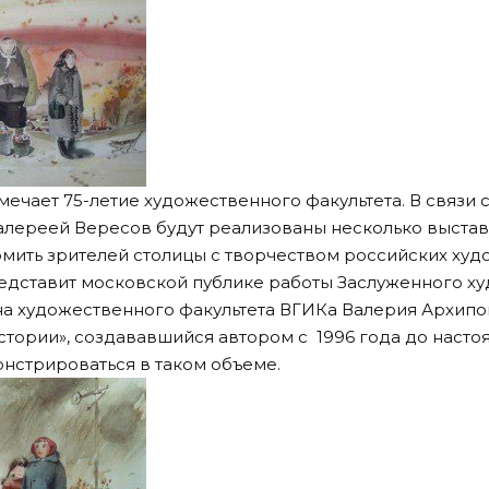
мечает 75-летие художественного факультета. В связи 
алереей Вересов будут реализованы несколько выстав
мить зрителей столицы с творчеством российских худ
едставит московской публике работы Заслуженного х
а художественного факультета ВГИКа Валерия Архипо
тории», создававшийся автором с 1996 года до насто
нстрироваться в таком объеме.