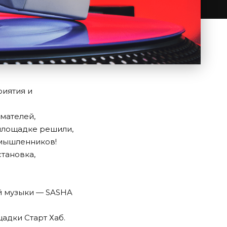
риятия и
мателей,
 площадке решили,
омышленников!
тановка,
й музыки — SASHA
адки Старт Хаб.