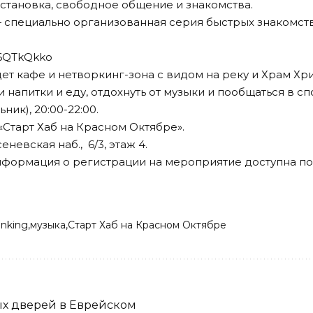
тановка, свободное общение и знакомства.
 специально организованная серия быстрых знакомств
d6QTkQkko
дет кафе и нетворкинг-зона с видом на реку и Храм Хр
напитки и еду, отдохнуть от музыки и пообщаться в с
ник), 20:00-22:00.
«Старт Хаб на Красном Октябре».
невская наб., 6/3, этаж 4.
нформация о регистрации на мероприятие доступна п
rinking
музыка
Старт Хаб на Красном Октябре
ых дверей в Еврейском