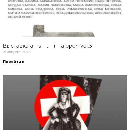
Выставка a—s—t—r—a open vol.3
21 августа, 2023
Перейти »