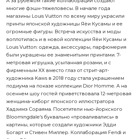
А за рубежом такие коллаборации создают
многие фэшн-тяжеловесы. В начале года
магазины Louis Vuitton по всему миру украсили
принты японской художницы Яёи Кусамы и ее
огромные фигуры. Встреча искусства и моды
воплотилась и в новой коллекции Яёи Кусамы и
Louis Vuitton: одежда, аксессуары, парфюмерия
были украшены ее знаменитыми принтами. 7-
метровая игрушка, усыпанная розами, и с
фирменным XX вместо глаз от стрит-арт-
художника Kaws в 2018 году стала украшением
подиума на показе коллекции Dior Homme. А на
осеннем шоу гостей приветствовала 12-метровая
женщина-киборг японского иллюстратора
Хадзимэ Сораяма. Посетители нью-йоркского
Bloomingdale’s буквально «проваливались» в
картины, которые создали художники Эдди
Богарт и Стивен Миллер. Коллаборация Fendi и