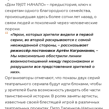
«Дом 19|07. НАЧАЛО» – предыстория, ключ к
секретам одного благородного семейства,
произошедшая здесь более сотни лет назад, о
связи людей и поколений через человеческие
пороки.
«Герои, которых зрители видели в первой
серии, во второй раскрываются с самой
неожиданной стороны, – рассказывает
режиссёр постановки Артём Каграманян
, –
Мы максимально обострили линии
взаимоотношений между персонажами и
разрушили все представления зрителей о
них».
Организаторы отмечают, что показы двух серий
театрального сериала будут идти блоками, чтобы
у зрителей была возможность увидеть обе части
таинственной истории. В ролях заняты артисты,
известные своей блестящей игрой в различных
театральных проектах: Петр Таренков-Нарышкин,