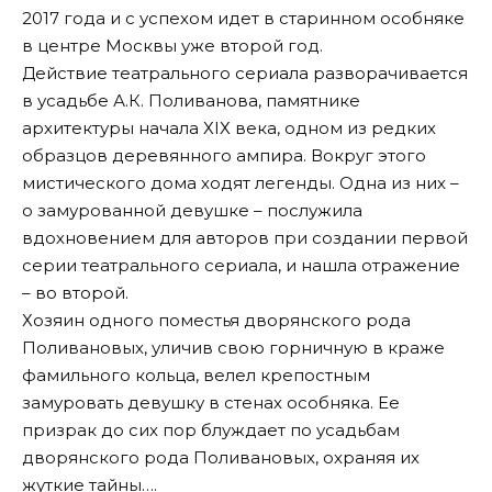
2017 года и с успехом идет в старинном особняке
в центре Москвы уже второй год.
Действие театрального сериала разворачивается
в усадьбе А.К. Поливанова, памятнике
архитектуры начала ХIХ века, одном из редких
образцов деревянного ампира. Вокруг этого
мистического дома ходят легенды. Одна из них –
о замурованной девушке – послужила
вдохновением для авторов при создании первой
серии театрального сериала, и нашла отражение
– во второй.
Хозяин одного поместья дворянского рода
Поливановых, уличив свою горничную в краже
фамильного кольца, велел крепостным
замуровать девушку в стенах особняка. Ее
призрак до сих пор блуждает по усадьбам
дворянского рода Поливановых, охраняя их
жуткие тайны….