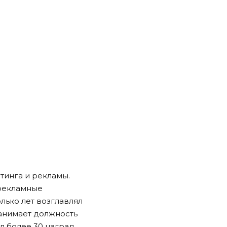
тинга и рекламы.
 рекламные
лько лет возглавлял
 занимает должность
ил более 30 наград