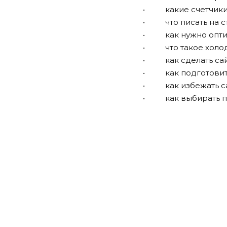
• какие счетчики и
• что писать на ст
• как нужно оптим
• что такое холод
• как сделать сайт
• как подготовить
• как избежать са
• как выбирать по