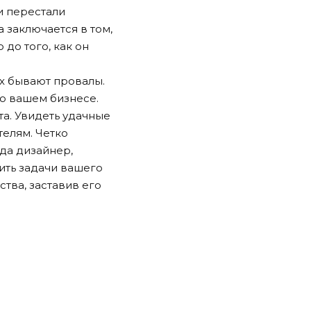
 и перестали
 заключается в том,
 до того, как он
их бывают провалы.
о вашем бизнесе.
та. Увидеть удачные
телям. Четко
да дизайнер,
ить задачи вашего
ства, заставив его