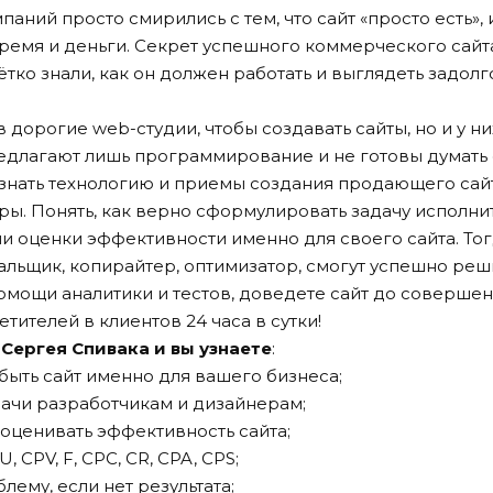
аний просто смирились с тем, что сайт «просто есть»,
ремя и деньги. Секрет успешного коммерческого сайта
ётко знали, как он должен работать и выглядеть задолго
дорогие web-студии, чтобы создавать сайты, но и у н
длагают лишь программирование и не готовы думать 
 Узнать технологию и приемы создания продающего сай
ры. Понять, как верно сформулировать задачу исполни
и оценки эффективности именно для своего сайта. Тог
альщик, копирайтер, оптимизатор, смогут успешно реш
помощи аналитики и тестов, доведете сайт до совершен
тителей в клиентов 24 часа в сутки!
Сергея Спивака и вы узнаете
:
ть сайт именно для вашего бизнеса;
ачи разработчикам и дизайнерам;
ценивать эффективность сайта;
 CPV, F, CPC, CR, CPA, CPS;
ему, если нет результата;