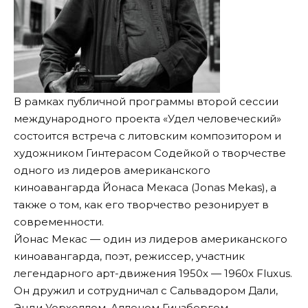
В рамках публичной программы второй сессии
международного проекта «Удел человеческий»
состоится встреча с литовским композитором и
художником Гинтерасом Содейкой о творчестве
одного из лидеров американского
киноавангарда Йонаса Мекаса (Jonas Mekas), а
также о том, как его творчество резонирует в
современности.
Йонас Мекас — один из лидеров американского
киноавангарда, поэт, режиссер, участник
легендарного арт-движения 1950х — 1960х Fluxus.
Он дружил и сотрудничал с Сальвадором Дали,
Энди Уорхоллом, Алленом Гинзбергом,