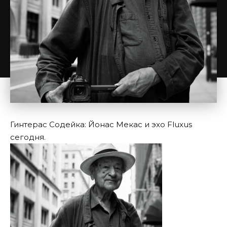
Гинтерас Содейка: Йонас Мекас и эхо Fluxus
сегодня.