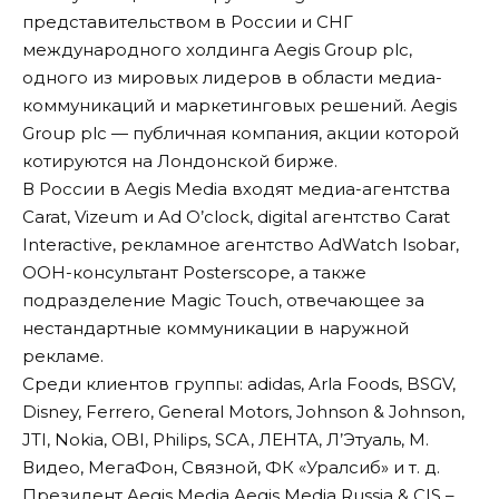
представительством в России и СНГ
международного холдинга Aegis Group plc,
одного из мировых лидеров в области медиа-
коммуникаций и маркетинговых решений. Aegis
Group plc — публичная компания, акции которой
котируются на Лондонской бирже.
В России в Aegis Media входят медиа-агентства
Carat, Vizeum и Ad O’clock, digital агентство Carat
Interactive, рекламное агентство AdWatch Isobar,
ООН-консультант Posterscope, а также
подразделение Magic Touch, отвечающее за
нестандартные коммуникации в наружной
рекламе.
Среди клиентов группы: adidas, Arla Foods, BSGV,
Disney, Ferrero, General Motors, Johnson & Johnson,
JTI, Nokia, OBI, Philips, SCA, ЛЕНТА, Л’Этуаль, М.
Видео, МегаФон, Связной, ФК «Уралсиб» и т. д.
Президент Aegis Media Aegis Media Russia & CIS –