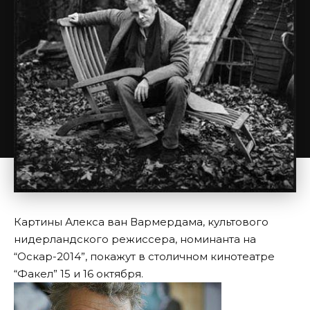
Картины Алекса ван Вармердама, культового
нидерландского режиссера, номинанта на
“Оскар-2014”, покажут в столичном кинотеатре
“Факел” 15 и 16 октября.