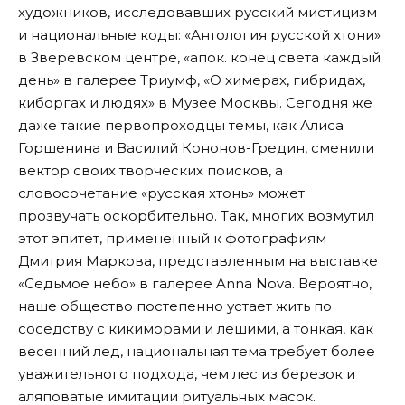
художников, исследовавших русский мистицизм
и национальные коды: «Антология русской хтони»
в Зверевском центре, «апок. конец света каждый
день» в галерее Триумф, «О химерах, гибридах,
киборгах и людях» в Музее Москвы. Сегодня же
даже такие первопроходцы темы, как Алиса
Горшенина и Василий Кононов-Гредин, сменили
вектор своих творческих поисков, а
словосочетание «русская хтонь» может
прозвучать оскорбительно. Так, многих возмутил
этот эпитет, примененный к фотографиям
Дмитрия Маркова, представленным на выставке
«Седьмое небо» в галерее Anna Nova. Вероятно,
наше общество постепенно устает жить по
соседству с кикиморами и лешими, а тонкая, как
весенний лед, национальная тема требует более
уважительного подхода, чем лес из березок и
аляповатые имитации ритуальных масок.