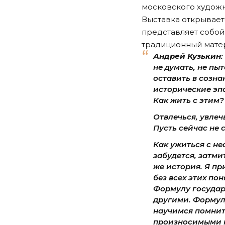
московского художн
Выставка открывает
представляет собой 
традиционный матер
Андрей Кузькин
не думать, не пыт
оставить в созна
исторические эп
Как жить с этим?
Отвлечься, увлечь
Пусть сейчас не с
Как ужиться с не
забудется, затмит
же история. Я пр
без всех этих по
Формулу государ
другими. Формулу
научимся помнить
произносимыми по