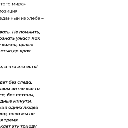
того мира».
позиция
зданный из хлеба –
вать. Не помнить,
сознать ужас? Как
е важно, целые
стью до края.
 и что это есть!
дет без следа,
овом витке всё та
а, без истины,
удные минуты.
ния одних людей
пор, пока мы не
я тремя
кает эту триаду