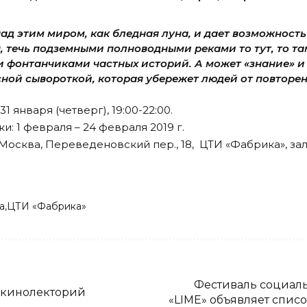
ад этим миром, как бледная луна, и дает возможность
 течь подземными полноводными реками то тут, то та
 фонтанчиками частных историй. А может «знание» и 
сной сывороткой, которая убережет людей от повторе
1 января (четверг), 19:00-22:00.
и: 1 февраля – 24 февраля 2019 г.
осква, Переведеновский пер., 18, ЦТИ «Фабрика», зал 
а
ЦТИ «Фабрика»
Фестиваль социал
 кинолекторий
«LIME» объявляет спи