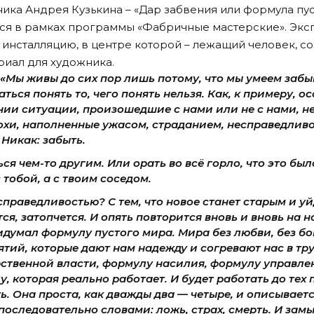
ика Андрея Кузькина – «Дар забвения или формула пус
ся в рамках программы «Фабричные мастерские». Экс
инсталляцию, в центре которой – лежащий человек, со
иал для художника.
: «Мы живы до сих пор лишь потому, что мы умеем забы
аться понять то, чего понять нельзя. Как, к примеру, о
нии ситуации, произошедшие с нами или не с нами, н
охи, наполненные ужасом, страданием, несправедливо
 Никак: забыть.
ся чем-то другим. Или орать во всё горло, что это было,
 тобой, а с твоим соседом.
справедливостью? С тем, что новое станет старым и уй
ся, затопчется. И опять повторится вновь и вновь на н
идумал формулу пустого мира. Мира без любви, без бог
нятий, которые дают нам надежду и согревают нас в тр
ственной власти, формулу насилия, формулу управле
, которая реально работает. И будет работать до тех 
. Она проста, как дважды два — четыре, и описываетс
следовательно словами: ложь, страх, смерть. И замы