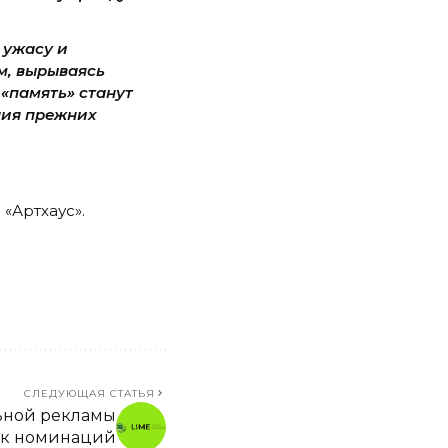
 ужасу и
м, вырываясь
«память» станут
ния прежних
«Артхаус».
СЛЕДУЮЩАЯ СТАТЬЯ
ьной рекламы
сок номинаций