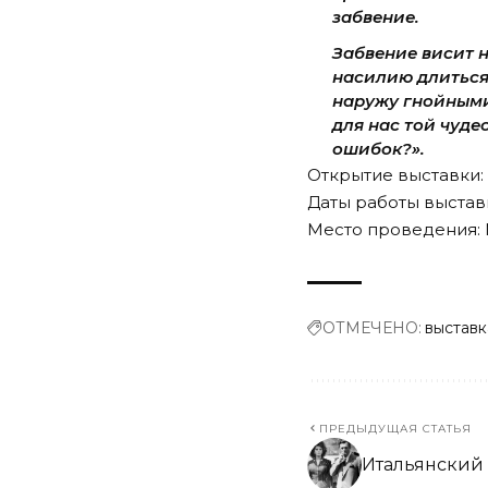
забвение.
Забвение висит н
насилию длиться,
наружу гнойными
для нас той чуде
ошибок?».
Открытие выставки: 3
Даты работы выставк
Место проведения: М
ОТМЕЧЕНО:
выставк
ПРЕДЫДУЩАЯ СТАТЬЯ
Итальянский