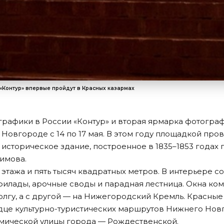
«Контур» впервые пройдут в Красных казармах
графики в России «Контур» и вторая ярмарка фотограф
Новгороде с 14 по 17 мая. В этом году площадкой про
историческое здание, построенное в 1835–1853 годах 
фимова.
 этажа и пять тысяч квадратных метров. В интерьере 
филады, арочные своды и парадная лестница. Окна ком
олгу, а с другой — на Нижегородский Кремль. Красны
це культурно-туристических маршрутов Нижнего Новго
омической улицы города — Рождественской.