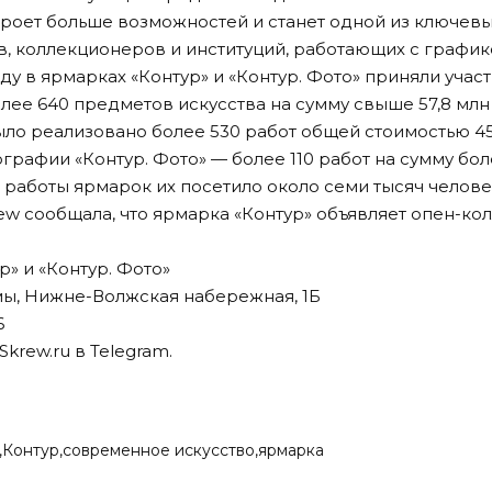
роет больше возможностей и станет одной из ключевы
в, коллекционеров и институций, работающих с график
ду в ярмарках «Контур» и «Контур. Фото» приняли участ
лее 640 предметов искусства на сумму свыше 57,8 млн
ло реализовано более 530 работ общей стоимостью 45,9
рафии «Контур. Фото» — более 110 работ на сумму более
 работы ярмарок их посетило около семи тысяч челове
rew
сообщала
, что ярмарка «Контур» объявляет опен-кол
р» и «Контур. Фото»
мы, Нижне-Волжская набережная, 1Б
6
Skrew.ru в
Telegram
.
Контур
современное искусство
ярмарка