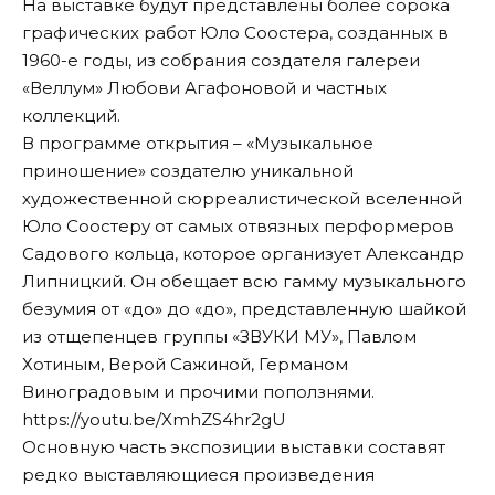
На выставке будут представлены более сорока
графических работ Юло Соостера, созданных в
1960-е годы, из собрания создателя галереи
«Веллум» Любови Агафоновой и частных
коллекций.
В программе открытия – «Музыкальное
приношение» создателю уникальной
художественной сюрреалистической вселенной
Юло Соостеру от самых отвязных перформеров
Садового кольца, которое организует Александр
Липницкий. Он обещает всю гамму музыкального
безумия от «до» до «до», представленную шайкой
из отщепенцев группы «ЗВУКИ МУ», Павлом
Хотиным, Верой Сажиной, Германом
Виноградовым и прочими поползнями.
https://youtu.be/XmhZS4hr2gU
Основную часть экспозиции выставки составят
редко выставляющиеся произведения