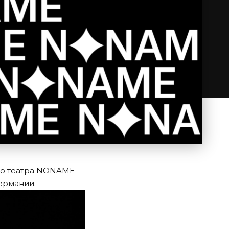
го театра NONAME-
Германии.