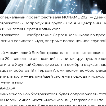
 специальный проект фестиваля NONAME 2021 — дзен
тражатель». Копродукция группы ORTA и Центра им. В
 и 130-летия Сергея Калмыкова.
отражатель — изобретение Сергея Калмыкова по пре
ргии в созидательную, впервые воплощенное группо
й Атомический Бомбоотражатель» — это гигантская и
это 20 священных экспозиций, вышитых вручную, это к
маги, это Хрупкий Оркестр из сотни домбр и двухсот ла
адцати роботов. В «Первом Атомическом Бомбоотража
ениальности — величайшей системы подхода к искусств
зменить мир.
Ja64BX5A
омического Бомбоотражателя будет сопровождать тота
 Новой Гениальности «New Genius Qazaqstan»: с 10 по 
а им. Мейерхольда будут представлены достижения в