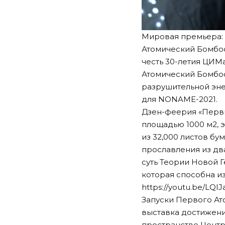
Мировая премьера:
Атомический Бомбоо
честь 30-летия ЦИМа
Атомический Бомбо
разрушительной эне
для NONAME-2021.
Дзен-феерия «Первы
площадью 1000 м2, 
из 32,000 листов бу
прославления из дв
суть Теории Новой Г
которая способна и
https://youtu.be/LQI
Запуски Первого Ат
выставка достижений
пространстве Центр