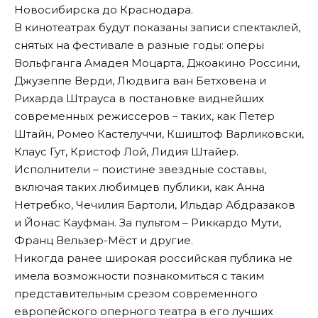
Новосибирска до Краснодара.
В кинотеатрах будут показаны записи спектаклей,
снятых на фестивале в разные годы: оперы
Вольфганга Амадея Моцарта, Джоакино Россини,
Джузеппе Верди, Людвига ван Бетховена и
Рихарда Штрауса в постановке виднейших
современных режиссеров – таких, как Петер
Штайн, Ромео Кастелуччи, Кшиштоф Варликовски,
Клаус Гут, Кристоф Лой, Лидия Штайер.
Исполнители – поистине звездные составы,
включая таких любимцев публики, как Анна
Нетребко, Чечилия Бартоли, Ильдар Абдразаков
и Йонас Кауфман. За пультом – Риккардо Мути,
Франц Вельзер-Мёст и другие.
Никогда ранее широкая российская публика не
имела возможности познакомиться с таким
представительным срезом современного
европейского оперного театра в его лучших