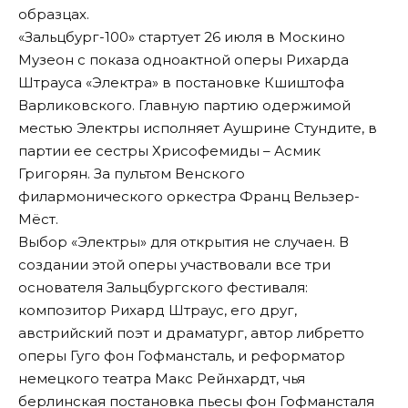
образцах.
«Зальцбург-100» стартует 26 июля в Москино
Музеон с показа одноактной оперы Рихарда
Штрауса «Электра» в постановке Кшиштофа
Варликовского. Главную партию одержимой
местью Электры исполняет Аушрине Стундите, в
партии ее сестры Хрисофемиды – Асмик
Григорян. За пультом Венского
филармонического оркестра Франц Вельзер-
Мёст.
Выбор «Электры» для открытия не случаен. В
создании этой оперы участвовали все три
основателя Зальцбургского фестиваля:
композитор Рихард Штраус, его друг,
австрийский поэт и драматург, автор либретто
оперы Гуго фон Гофмансталь, и реформатор
немецкого театра Макс Рейнхардт, чья
берлинская постановка пьесы фон Гофмансталя