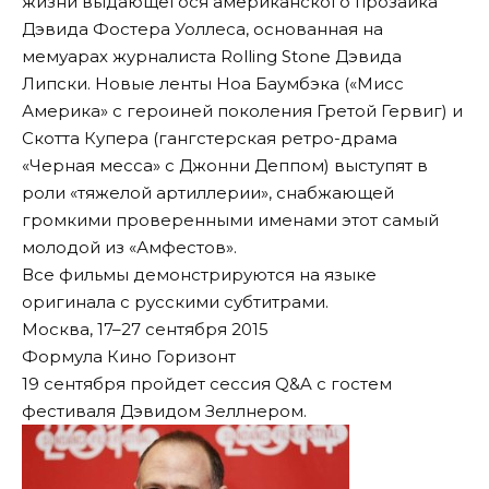
жизни выдающегося американского прозаика
Дэвида Фостера Уоллеса, основанная на
мемуарах журналиста Rolling Stone Дэвида
Липски. Новые ленты Ноа Баумбэка («Мисс
Америка» с героиней поколения Гретой Гервиг) и
Скотта Купера (гангстерская ретро-драма
«Черная месса» с Джонни Деппом) выступят в
роли «тяжелой артиллерии», снабжающей
громкими проверенными именами этот самый
молодой из «Амфестов».
Все фильмы демонстрируются на языке
оригинала с русскими субтитрами.
Москва, 17–27 сентября 2015
Формула Кино Горизонт
19 сентября пройдет сессия Q&A с гостем
фестиваля Дэвидом Зеллнером.