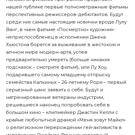
нашей публике первые полнометражные фильмы
перспективных режиссеров-дебютантов. Будут
среди них самые настоящие новички вроде Лулу
Ванг, в чьем фильме «Посмертно» художник-
неприспособленец в исполнении Джека
Хьюстона борется за выживание в жестоком и
алчном мире модерн-арта, успев
предварительно умереть (больше никаких
подсказок – смотрите фильм!), или Лу Хоу,
подарившего самому младшему отпрыску
семейства Калкиных – 26-летнему Рори – первый
серьезный шанс заявить о себе. Будут и
натренированные ветераны индустрии,
решившиеся наконец попробовать себя в
большом кино – клипмейкер Джастин Келли с
крайне любопытной драмой «Меня зовут Майкл»
о религиозном перерождении гей-активиста в
исполнении Джеймса Франко; известный