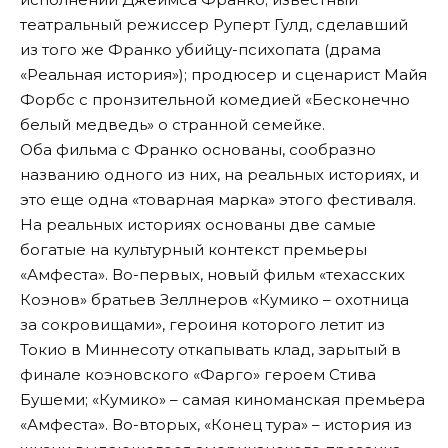
театральный режиссер Руперт Гулд, сделавший
из того же Франко убийцу-психопата (драма
«Реальная история»); продюсер и сценарист Майя
Форбс с пронзительной комедией «Бесконечно
белый медведь» о странной семейке.
Оба фильма с Франко основаны, сообразно
названию одного из них, на реальных историях, и
это еще одна «товарная марка» этого фестиваля.
На реальных историях основаны две самые
богатые на культурный контекст премьеры
«Амфеста». Во-первых, новый фильм «техасских
Коэнов» братьев Зеллнеров «Кумико – охотница
за сокровищами», героиня которого летит из
Токио в Миннесоту откапывать клад, зарытый в
финале коэновского «Фарго» героем Стива
Бушеми; «Кумико» – самая киноманская премьера
«Амфеста». Во-вторых, «Конец тура» – история из