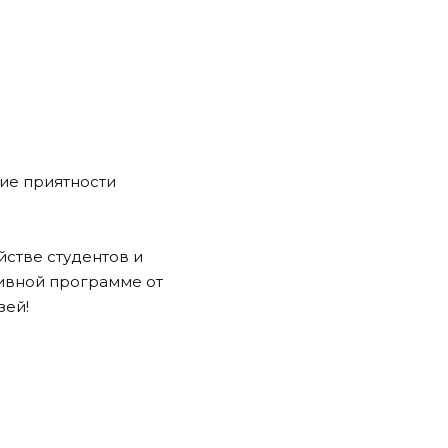
гие приятности
йстве студентов и
тивной программе от
зей!