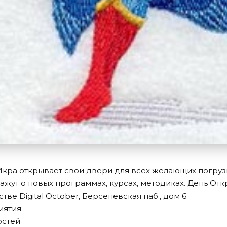
 Икра открывает свои двери для всех желающих погрузить
ажут о новых программах, курсах, методиках. День От
тве Digital October, Берсеневская наб., дом 6
ятия:
гостей