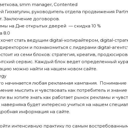
 Цветкова, smm manager, Contented
ксей Гиззатулин, руководитель отдела продвижения Part
шет. Заключение договоров.
ммы на Дне открытых дверей — скидка 10 %
а 8.0
о хочет стать ведущим digital-копирайтером, digital-страт
иректором и познакомиться с лидерами digital-агентс
тоит из семи блоков: стратегия, креатив, продюсиров
ентский сервис. Каждый блок ведет определенный кура
цию можно найти на нашем новом сайте.
tegy
чего начинается любая рекламная кампания. Понимание
мение мыслить и чувствовать как потребитель и знани
ли вы хотите знать как работает рынок рекламы и чувст
 наверняка будет интересно учиться на нашем специа
Подробная информация на сайте.
 пройти интенсивную практику по самым востребованны