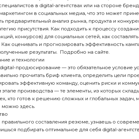
ециалистов в digital-агентствах или на стороне бренда
маркетингом в социальных медиа, что это может прине
ь предварительный анализ рынка, продукта и конкуре
атегию присутствия. Как подходить к процессу создани
акций, конкурсов) для социальных сетей, как составля
. Как оценивать и прогнозировать эффективность камп
полученные результаты. Подробно на сайте.
ние и технологии
igital-продюсирование — это обязательное условие 
вильно прочитать бриф клиента, определить цели проек
ровать эффективную команду, оценить риски и комму
 этапе производства — те элементы, из которых склад
х, кто готов к решению сложных и глобальных задач, 
 можно здесь.
тво
 правильного составления резюме, узнаешь о совреме
ишься подбирать оптимальное для себя digital-агентств