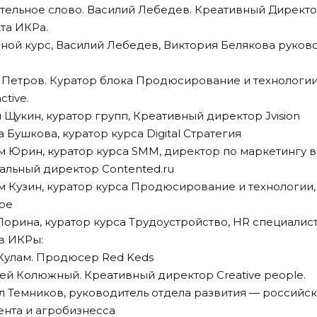
упительное слово. Василий Лебедев. Креативный Директо
та ИКРа.
овной курс, Василий Лебедев, Виктория Белякова руков
ма Петров. Куратор блока Продюсирование и технологи
ctive.
ей Щукин, куратор групп, Креативный директор Jvision
ана Бушкова, куратор курса Digital Стратегия
сим Юрин, куратор курса SMM, директор по маркетингу 
ральный директор Contented.ru
сим Кузин, куратор курса Продюсирование и технологии,
ape
ия Лорина, куратор курса Трудоустройство, HR специалис
в ИКРы:
а Кулам. Продюсер Red Keds
гей Колюжный. Креативный директор Creative people.
илл Темников, руководитель отдела развития — россий
нта и агробизнесса