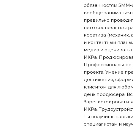
обязанностям SMM-сп
вообще заниматься 
правильно проводит
него составлять стр
креатива (механик, 
и контентный планы
медиа и оценивать 
ИКРа. Продюсирова
Профессиональное d
проекта. Умение пра
достижения, сформи
клиентом для любом
день продюсера. Все
Зарегистрироваться
ИКРа. Трудоустройс
Ты получишь навыки
специалистам и науч