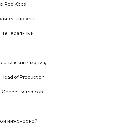
р Red Keds.
одитель проекта
и. Генеральный
в социальных медиа,
 Head of Production
т Odgers Berndtson
ской инженерной