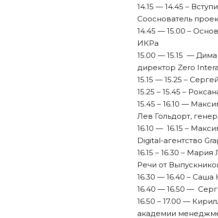
14.15 — 14.45 – Вст
Сооснователь проек
14.45 — 15.00 – Осн
ИКРа
15.00 — 15.15 — Ди
директор Zero Intera
15.15 — 15.25 – Серг
15.25 – 15.45 – Рокс
15.45 – 16.10 — Мак
Лев Гольдорт, гене
16.10 — 16.15 – Мак
Digital-агентство Gr
16.15 – 16.30 – Мар
Речи от Выпускнико
16.30 — 16.40 – Саш
16.40 — 16.50 — Сер
16.50 – 17.00 — Кир
академии менеджме