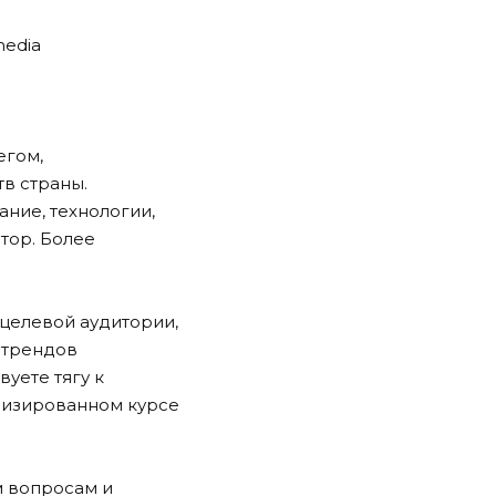
media
егом,
тв страны.
ание, технологии,
тор. Более
 целевой аудитории,
е трендов
вуете тягу к
лизированном курсе
м вопросам и