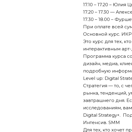
17.10 – 17.20 – Юлия
17.20 – 17.30 — Але
17.30 – 18.00 – Фур
При оплате всей су
Основной курс. ИКР
Это курс для тех, кт
интерактивным арт-д
Программа курса сос
дизайн, медиа, кли
подробную информа
Level up: Digital Stra
Стратегия — то, с 
рынка, тенденций, у
завтрашнего дня. Ес
исследованиям, вам
Digital Strategy+. 
Интенсив. SMM
Для тех, кто хочет