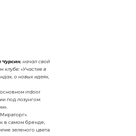
м Чурсин
, начал свой
м клубе: «Участие в
дах, о новых идеях,
основном indoor
ии под лозунгом:
м».
«Мираторг».
ак в самом бренде,
илие зеленого цвета