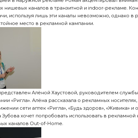
цией в наружной рекламе Роман акцентировал вниман
х нишевых каналов в транзитной и indoor-рекламе. Ко
чи, используя лишь эти каналы невозможно, однако в
стойное место в рекламной кампании.
представлен Алёной Хаустовой, руководителем служб
ии «Ригла». Алёна рассказала о рекламных носителях,
жении сети аптек «Ригла», «Будь здоров», «Живика» и о
 Зубова хочет попробовать использовать в рекламной
ых каналов Оut-of-Home.