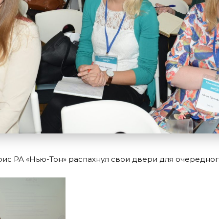
фис РА «Нью-Тон» распахнул свои двери для очередног