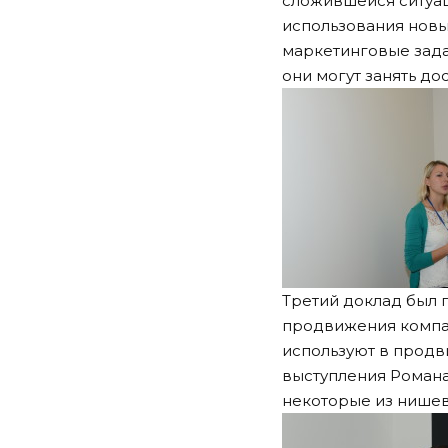
сложившейся ситуа
использования новы
маркетинговые зада
они могут занять до
Третий доклад был 
продвижения компан
используют в продви
выступления Романа
некоторые из нишев