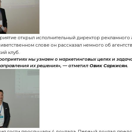
риятие открыл исполнительный директор рекламного 
иветственном слове он рассказал немного об агентств
ий клуб.
оприятиях мы узнаем о маркетинговых целях и задача
направления их решения», — отметил
Овик Саркисян
.
ия гости прослушали 4 доклада. Первый доклад пред