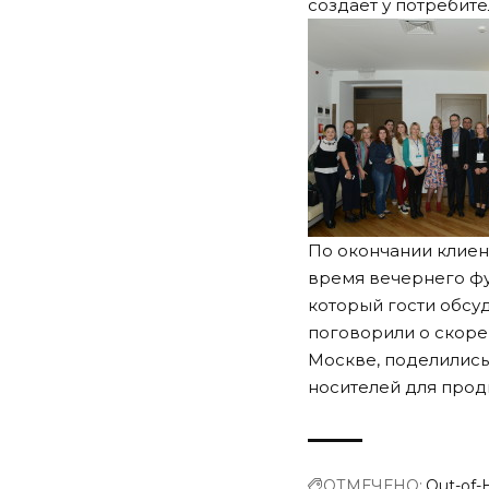
создает у потребит
По окончании клиен
время вечернего фу
который гости обсу
поговорили о скоре
Москве, поделились
носителей для прод
ОТМЕЧЕНО:
Out-of