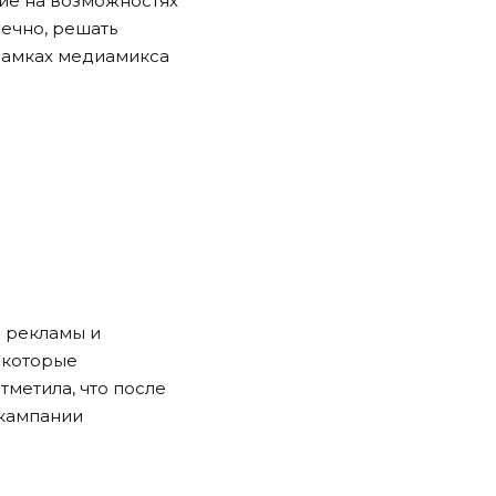
ие на возможностях
нечно, решать
 рамках медиамикса
ы рекламы и
 которые
тметила, что после
 кампании