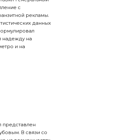
пление с
ранзитной рекламы.
атистических данных
сформулировал
л надежду на
етро и на
л представлен
бовым. В связи со