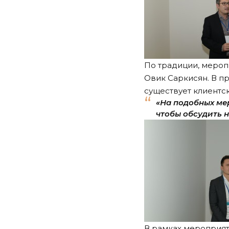
По традиции, мероп
Овик Саркисян. В пр
существует клиентск
«На подобных мер
чтобы обсудить 
В рамках мероприят