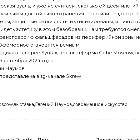
ская вуаль, и уже не считаем, сколько ей десятилетий
красивым и достойным сохранения. Рано или поздно р
ены, защитные сетки сняты и утилизированы, и никто н
видеть эстетику в этом безобразии, нам требуются сме
трансгрессию фальшфасадов из периферийной зоны н
. Эфемерное становится вечным.
ация»
в галерее Syntax, арт-платформа Cube.Moscow, п
 29 сентября 2024 года.
ний Наумов
 представлена в
tg-канале Skrew
.
oscow
выставка
Евгений Наумов
современное искусство