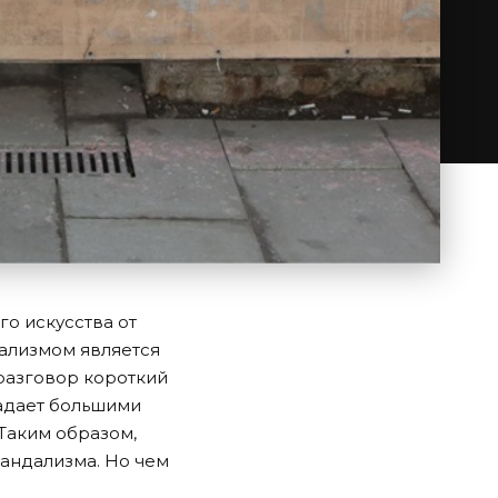
о искусства от
дализмом является
разговор короткий
ладает большими
 Таким образом,
андализма. Но чем