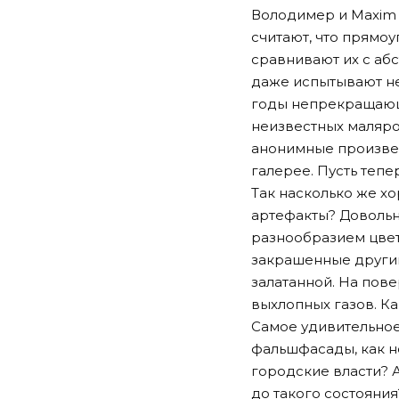
Володимер и Maxim 
считают, что прямоу
сравнивают их с аб
даже испытывают не
годы непрекращающег
неизвестных маляро
анонимные произвед
галерее. Пусть тепер
Так насколько же хо
артефакты? Довольн
разнообразием цвет
закрашенные другим
залатанной. На пове
выхлопных газов. К
Самое удивительное,
фальшфасады, как не
городские власти? 
до такого состояни