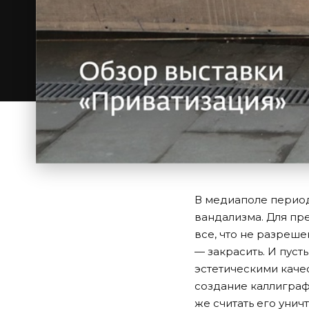
В медиаполе период
вандализма. Для пр
все, что не разреш
— закрасить. И пус
эстетическими качес
создание каллиграф
же считать его уни