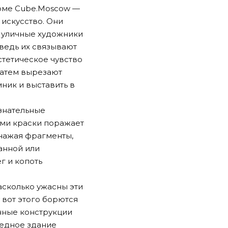
орме Cube.Moscow —
 искусство. Они
и уличные художники
ведь их связывают
стетическое чувство
затем вырезают
ник и выставить в
ознательные
ами краски поражает
бнажая фрагменты,
анной или
г и копоть
асколько ужасны эти
 вот этого борются
енные конструкции
редное здание