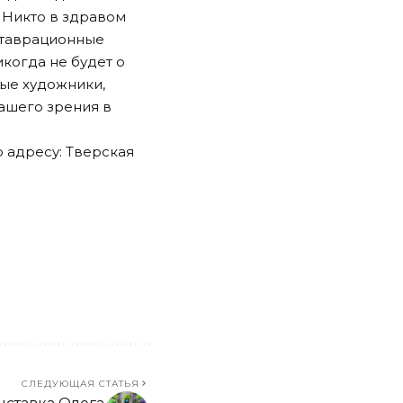
. Никто в здравом
еставрационные
икогда не будет о
лые художники,
ашего зрения в
о адресу: Тверская
СЛЕДУЮЩАЯ СТАТЬЯ