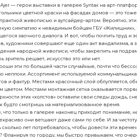
Ajer — герои выставки в галерее Syntax на арт-платф
гольники цветной краски на фасадах домов — это тоже
страктной живописью и аутсайдер-артом. Вероятно, эт
кую симпатию к невидимым бойцам ГБУ «Жилищник», 
ося заочного диалога. И вот, чтобы почтить труд и э
в, художники совершают еще один акт вандализма, а 
ения народной живописи, чтобы закрепить на подрам
ь зритель решает, искусство это или нет.
роши эти по большей части случайные, почти что бесс
о неплохи. Ассортимент используемой коммунальщик
ов и фактур. Местами красочный слой облупляется, о
 цветом. Местами монтажная сетка оказывается порв
рхности этих «холстов» оставили свои следы дождь, сне
ак будто смотришь на материализованное время.
 что только в галерее наконец приходит понимание, н
красиво они ветшают даже сами по себе. И за чистоту
А сколько лет потребовалось, чтобы довести эти врем
я? Фланируя по городу, мы быстро привыкаем, что оче