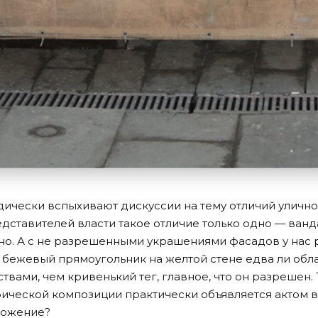
ически вспыхивают дискуссии на тему отличий уличног
едставителей власти такое отличие только одно — ван
ено. А с не разрешенными украшениями фасадов у нас 
ть бежевый прямоугольник на желтой стене едва ли об
твами, чем кривенький тег, главное, что он разрешен.
ической композиции практически объявляется актом в
чтожение?