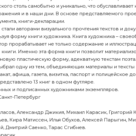
кого столь самобытно и уникально, что обуславливает
ражения и в наши дни. В основе представляемого про
умента, книги-декларации.
стали авторами визуального прочтения текстов и доку
ьзуя форму книги художника. Книга художника – свое
втор прорабатывает не только содержание и иллюстраци
 книги. Именно эта форма книги позволит материализо
 новую пластическую форму, адекватную текстам поэта
брал одну из тем, объединяющих материалы и тексты п
акат, афиша, газета, визитка, паспорт и полицейское до
редставлено 13 книг в одном футляре.
нных и подписанных художниками экземпляров.
 Санкт-Петербург
Власов, Александр Джикия, Михаил Карасик, Григорий 
ев, Кира Матиссен, Илья Обухов, Алексей Парыгин, Ми
, Дмитрий Саенко, Тарас Сгибнев.
арасик.