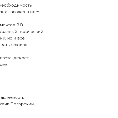
 необходимость
екта заложена идея
ментов В.В.
образный творческий
и, но и все
вать «слово»
.
оэта: декрет,
сье.
Кацнельсон,
хаил Погарский,