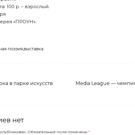
: 100 р. – взрослый.
аря
ерея «ПРОУН».
ная поэзия
выставка
ка в парке искусств
Media League — чемпи
ев нет
 опубликован.
Обязательные поля помечены
*