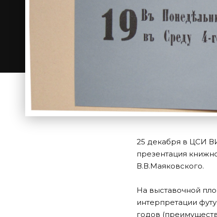
25 декабря в ЦСИ В
презентация книжно
В.В.Маяковского.
На выставочной пл
интерпретации футур
годов (преимуществ