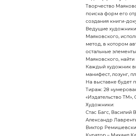
Творчество Маяковс
поиска форм его от
создания книги-док
Ведущие художники 
Маяковского, испол
метод, в котором а
остальные элементы
Маяковского, найти
Каждый художник вы
манифест, лозунг, пл
На выставке будет п
Тираж: 28 нумерова
«Издательство ТМ»,
Художники:
Стас Багс, Василий 
Александр Лавренть
Виктор Ремишевский
Куратор – Михаил К