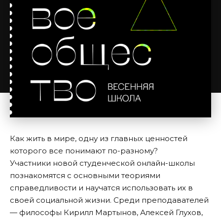
Как жить в мире, одну из главных ценностей
которого все понимают по-разному?
Участники новой студенческой онлайн-школы
познакомятся с основными теориями
справедливости и научатся использовать их в
своей социальной жизни. Среди преподавателей
— философы Кирилл Мартынов, Алексей Глухов,