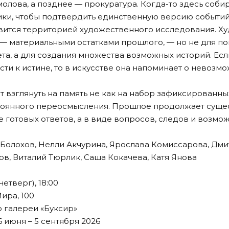
олова, а позднее — прокуратура. Когда-то здесь соби
лики, чтобы подтвердить единственную версию событий
вится территорией художественного исследования. Х
 — материальными остатками прошлого, — но не для по
ета, а для создания множества возможных историй. Есл
ти к истине, то в искусстве она напоминает о невозм
 взглянуть на память не как на набор зафиксированных
тоянного переосмысления. Прошлое продолжает сущес
 готовых ответов, а в виде вопросов, следов и возмо
 Болохов, Нелли Акчурина, Ярослава Комиссарова, Дми
ов, Виталий Тюрлик, Саша Кокачева, Катя Янова
н
етверг), 18:00
Мира, 100
 галереи «Буксир»
 июня – 5 сентября 2026