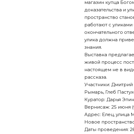
магазин купца Богом
доказательства и у
пространство стано
работают с уликами
окончательного отв
улика должна привес
знания.
Выставка предлагает
живой процесс пос
настоящем не в виде
рассказа.
Участники: Дмитрий
Рымарь, Глеб Пастух
Куратор: Дарья Эпи
Вернисаж: 25 июня (ч
Адрес: Елец, улица 
Новое пространство
Даты проведения: 26