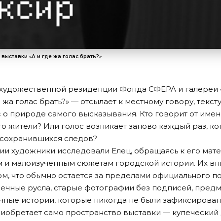
 выставки «А и где жа голас брать?»
 художественной резиденции Фонда СФЕРА и галереи «
 жа голас брать?» — отсылает к местному говору, текс
с о природе самого высказывания. Кто говорит от имен
о жители? Или голос возникает заново каждый раз, ког
 сохранившихся следов?
ии художники исследовали Елец, обращаясь к его мате
 и малоизученным сюжетам городской истории. Их в
ом, что обычно остается за пределами официального п
ечные русла, старые фотографии без подписей, предм
ичные истории, которые никогда не были зафиксирован
иобретает само пространство выставки — купеческий