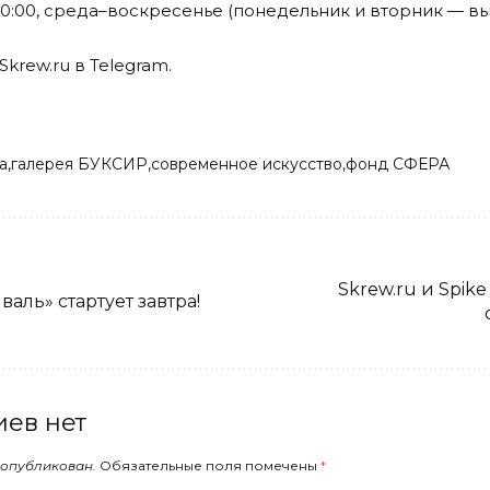
–20:00, среда–воскресенье (понедельник и вторник — в
Skrew.ru в
Telegram
.
а
галерея БУКСИР
современное искусство
фонд СФЕРА
Skrew.ru и Spik
аль» стартует завтра!
ев нет
 опубликован.
Обязательные поля помечены
*