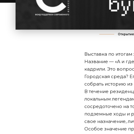
Открытие
Выставка по итогам
Название — «А и где
кадрили. Это вопро
Городская среда? Ег
собрать историю из
В течение резиденц
локальным легендам
сосредоточено на т
подземные ходы и р
свое назначение, л
Особое значение пр