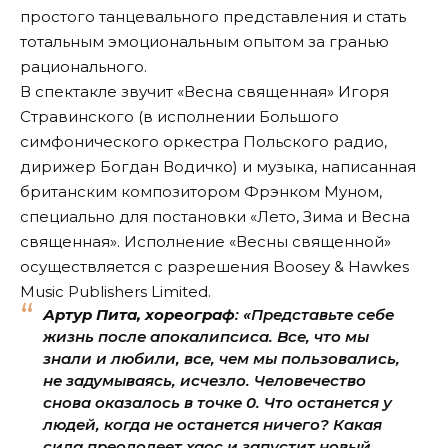
простого танцевального представления и стать
тотальным эмоциональным опытом за гранью
рационального.
В спектакле звучит «Весна священная» Игоря
Стравинского (в исполнении Большого
симфонического оркестра Польского радио,
дирижер Богдан Водичко) и музыка, написанная
британским композитором Фрэнком Муном,
специально для постановки «Лето, Зима и Весна
священная». Исполнение «Весны священной»
осуществляется с разрешения Boosey & Hawkes
Music Publishers Limited.
Артур Пита, хореограф
: «Представьте себе
жизнь после апокалипсиса. Все, что мы
знали и любили, все, чем мы пользовались,
не задумываясь, исчезло. Человечество
снова оказалось в точке 0. Что останется у
людей, когда не останется ничего? Какая
сила преодолеет хаос и запустит новый