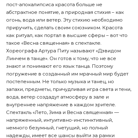
пост-апокалипсиса красота больше не
абстрактное понятие, а природная стихия – как
огонь, вода или ветер. Эту стихию необходимо
приручить, сделать своим союзником. Красота
как ритуал, как портал в высшие сферы – вот что
такое «Весна священная» в спектакле.
Хореографа Артура Питу называют «Дэвидом
Линчем в танце». Он готов к тому, что не все
знают и понимают его язык танца. Поэтому
погружение в созданный им мрачный мир будет
постепенным. Не только музыка и танец, но
запахи, предметы, причудливая игра света и тени,
вода, ветер создадут атмосферу в зале и
внутреннее напряжение в каждом зрителе.
Спектакль «Лето, Зима и Весна священная» —
напряженный, интуитивно-инстинктивный,
немного безумный, гнетущий, но полный
надежды, имеет все шансы выйти за рамки