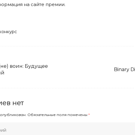
формация на
сайте
премии.
конкурс
(не) воин: Будущее
Binary Di
ий
ев нет
 опубликован.
Обязательные поля помечены
*