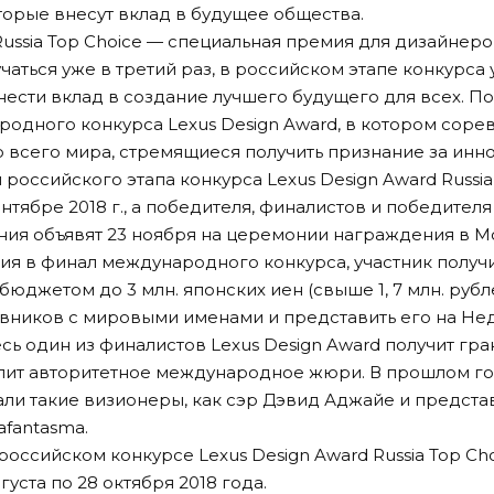
торые внесут вклад в будущее общества.
Russia Top Choice — специальная премия для дизайнеро
чаться уже в третий раз, в российском этапе конкурса 
нести вклад в создание лучшего будущего для всех. П
одного конкурса Lexus Design Award, в котором соре
о всего мира, стремящиеся получить признание за инн
оссийского этапа конкурса Lexus Design Award Russia 
ентябре 2018 г., а победителя, финалистов и победителя
ния объявят 23 ноября на церемонии награждения в М
ия в финал международного конкурса, участник получи
бюджетом до 3 млн. японских иен (свыше 1, 7 млн. рубл
вников с мировыми именами и представить его на Не
сь один из финалистов Lexus Design Award получит гр
лит авторитетное международное жюри. В прошлом го
ли такие визионеры, как сэр Дэвид Аджайе и предста
afantasma.
 российском конкурсе Lexus Design Award Russia Top Cho
густа по 28 октября 2018 года.