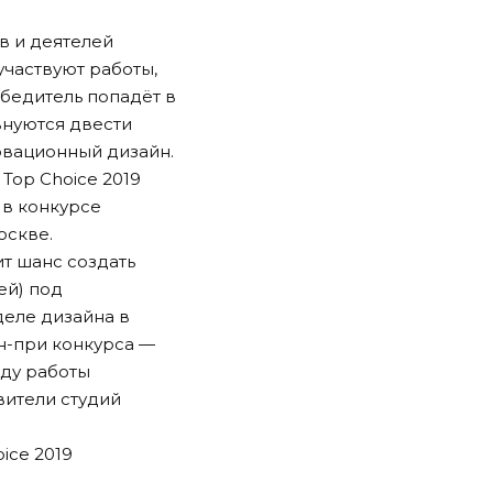
в и деятелей
участвуют работы,
обедитель попадёт в
внуются двести
овационный дизайн.
Top Choice 2019
 в конкурсе
оскве.
т шанс создать
ей) под
деле дизайна в
ан-при конкурса —
ду работы
вители студий
ice 2019