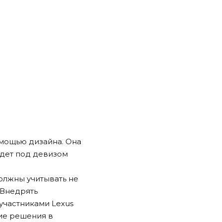
омощью дизайна. Она
ойдет под девизом
олжны учитывать не
«Внедрять
участниками Lexus
кие решения в