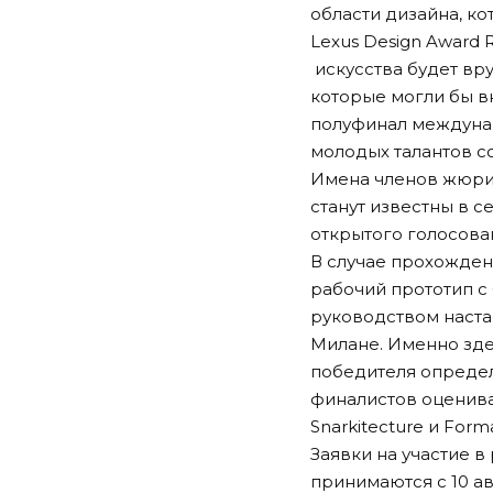
области дизайна, ко
Lexus Design Award 
искусства будет вру
которые могли бы в
полуфинал междунар
молодых талантов с
Имена членов жюри р
станут известны в с
открытого голосова
В случае прохожден
рабочий прототип с 
руководством наста
Милане. Именно зде
победителя опреде
финалистов оценива
Snarkitecture и Form
Заявки на участие в
принимаются с 10 ав