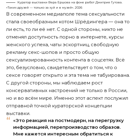
Куратор выставки Вера Ершова на фоне работ Дмитрия Гутова.
«Таких друзей — только за хуй и в музей». 2026
В современном медиаполе тема сексуальности
стала своеобразным котом Шрёдингера — она то
ли есть, то ли её нет. С одной стороны, никто не
отменял доступность порно в интернете, курсы
женского успеха, чаты эскортниц, свободную
рекламу секс-шопов и просто общую
сексуализированность контента в соцсетях. Всё
это, безусловно, свидетельствует о том, что о
сексе говорят открыто и эта тема не табуирована.
С другой стороны, мы наблюдаем рост
консервативных настроений не только в России,
но и во всём мире. Именно этот аспект послужил
отправной точкой кураторской концепции
выставки.
«Это реакция на постмодерн, на перегрузку
информацией, перепроизводство образов.
Мне кажется интересным обратиться к