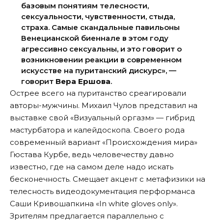
базовым понятиям телесности,
сексуальности, чувственности, стыда,
страха. Самые скандальные павильоны
Венецианской биеннале в этом году
агрессивно сексуальны, и это говорит о
возникновении реакции в современном
искусстве на пуританский дискурс», —
говорит
Вера Ершова
.
Острее всего на пуританство среагировали
авторы-мужчины. Михаил Чулов представил на
выставке свой «Визуальный оргазм» — гибрид
мастурбатора и калейдоскопа. Своего рода
современный вариант «Происхождения мира»
Гюстава Курбе, ведь человечеству давно
известно, где на самом деле надо искать
бесконечность. Смещает акцент с метафизики на
телесность видеодокументация перформанса
Саши Кривошапкина «In white gloves only».
Зрителям предлагается параллельно с