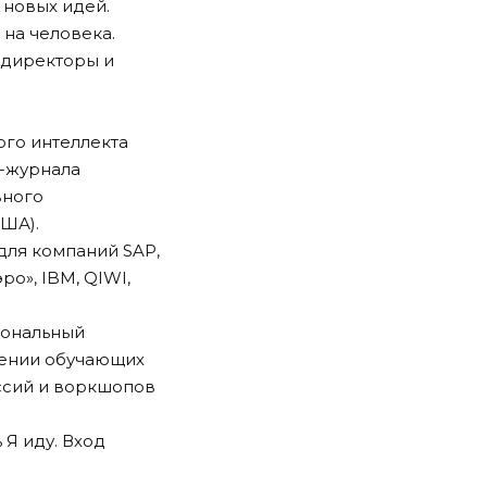
 новых идей.
 на человека.
-директоры и
го интеллекта
н-журнала
вного
США).
для компаний SAP,
эро», IBM, QIWI,
иональный
дении обучающих
ссий и воркшопов
ь
Я иду
. Вход