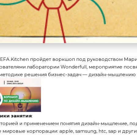
а DEFA.Kitchen пройдет воркшоп под руководством Ма
нователями лаборатории Wonderfull, мероприятие пос
методике решения бизнес-задач — дизайн-мышлению (de
ники занятия
:
сторией и применением понятия дизайн-мышление, по
ировые корпорации: apple, samsung, htc, sap и други