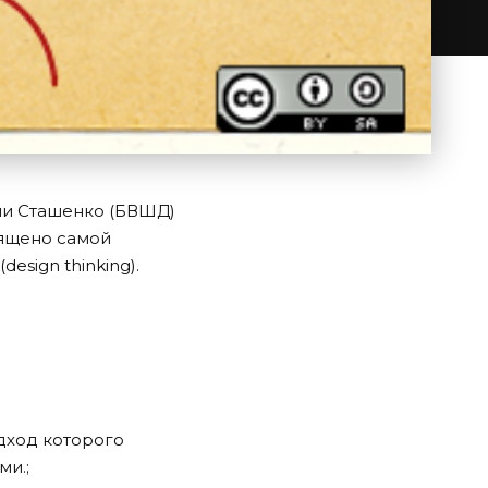
рии Сташенко (БВШД)
вящено самой
sign thinking).
дход которого
ми.;