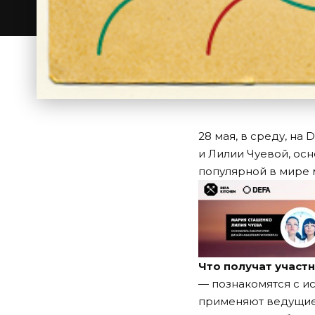
28 мая, в среду, н
и Лилии Чуевой, ос
популярной в мире 
Что получат участ
— познакомятся с и
применяют ведущие м