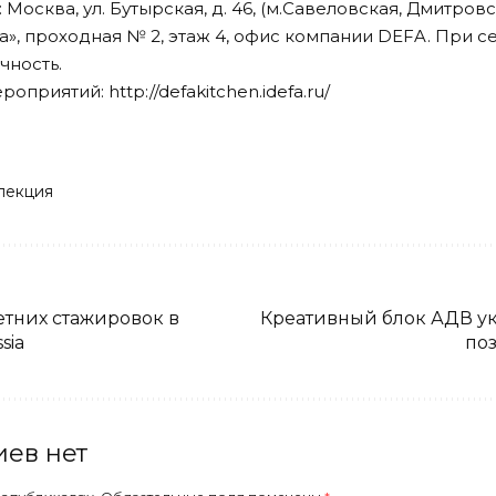
Москва, ул. Бутырская, д. 46, (м.Савеловская, Дмитровс
», проходная № 2, этаж 4, офис компании DEFA. При с
чность.
ероприятий:
http://defakitchen.idefa.ru/
лекция
тних стажировок в
Креативный блок АДВ ук
sia
поз
ев нет