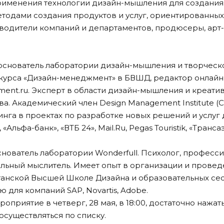
рименения технологии дизайн-мышления для создания
етодами создания продуктов и услуг, ориентированных
одители компаний и департаментов, продюсеры, арт
снователь лаборатории дизайн-мышления и творческо
р курса «Дизайн-менеджмент» в БВШД, редактор онлай
ment.ru
. Эксперт в области дизайн-мышления и креати
а. Академический член Design Management Institute (
инга в проектах по разработке новых решений и услуг 
, «Альфа-банк», «ВТБ 24», Mail.Ru, Pegas Touristik, «Транса
снователь лаборатории Wonderfull. Психолог, професс
альный мыслитель. Имеет опыт в организации и прове
танской Высшей Школе Дизайна и образовательных се
для компаний SAP, Novartis, Adobe.
роприятие в четверг, 28 мая, в 18:00, достаточно нажат
осуществляться по списку.