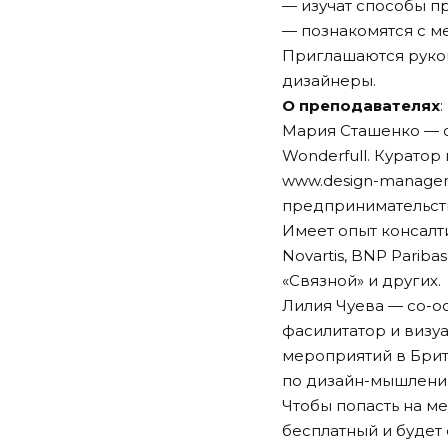
— изучат способы п
— познакомятся с м
Приглашаются руков
дизайнеры.
О преподавателях
:
Мария Сташенко — о
Wonderfull. Курато
www.design-manage
предпринимательств
Имеет опыт консалт
Novartis, BNP Paribas
«Связной» и других.
Лилия Чуева — со-о
фасилитатор и визу
мероприятий в Бри
по дизайн-мышлению 
Чтобы попасть на ме
бесплатный и будет 