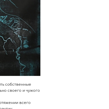
ить собственные
ьно своего и чужого
ротяжении всего
рактик.