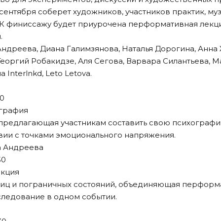
сентября соберет художников, участников практик, му
. К финиссажу будет приурочена перформативная лекц
.
ндреева, Диана Галимзянова, Наталья Дорогина, Анна 
еоргий Робакидзе, Аля Сегова, Варвара Силантьева, 
 Interlnkd, Leto Letova.
30
ография
 предлагающая участникам составить свою психографи
вии с точками эмоционального напряжения.
а Андреева
30
кция
ниц и пограничных состояний, объединяющая перформ
ледование в одном событии.