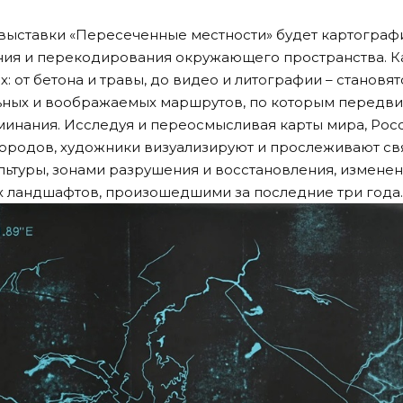
выставки «Пересеченные местности» будет картограф
ия и перекодирования окружающего пространства. К
х: от бетона и травы, до видео и литографии – становя
ных и воображаемых маршрутов, по которым передвиг
оминания. Исследуя и переосмысливая карты мира, Рос
городов, художники визуализируют и прослеживают с
льтуры, зонами разрушения и восстановления, измене
х ландшафтов, произошедшими за последние три года.