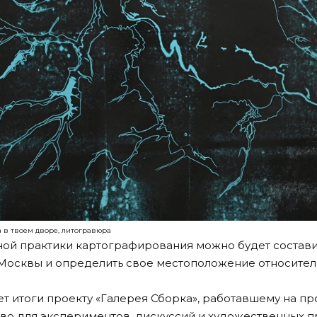
 в твоем дворе, литогравюра
ной практики картографирования можно будет состав
Москвы и определить свое местоположение относител
т итоги проекту «Галерея Сборка», работавшему на п
тво для экспериментов, дискуссий и художественных п