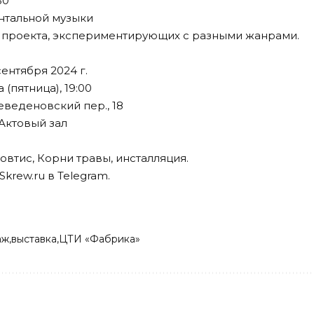
30
нтальной музыки
 проекта, экспериментирующих с разными жанрами.
сентября 2024 г.
 (пятница), 19:00
еведеновский пер., 18
Актовый зал
втис, Корни травы, инсталляция.
Skrew.ru в
Telegram
.
аж
выставка
ЦТИ «Фабрика»