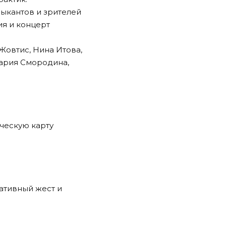
зыкантов и зрителей
ия и концерт
Жовтис, Нина Итова,
Мария Смородина,
ческую карту
ативный жест и