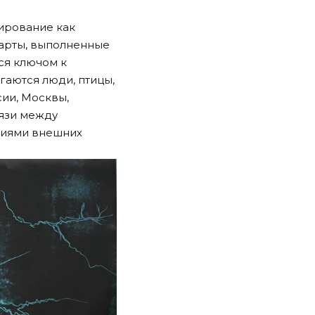
ирование как
арты, выполненные
тся ключом к
аются люди, птицы,
сии, Москвы,
вязи между
ниями внешних